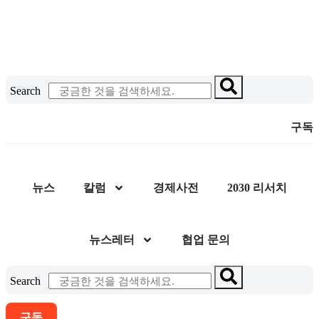
콘
텐
츠
로
건
Search
너
뛰
구독
기
뉴스
칼럼
경제사전
2030 리서치
뉴스레터
협업 문의
Search
구독