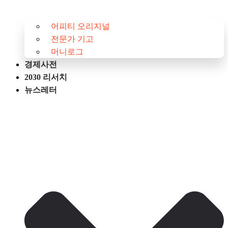
어피티 오리지널
전문가 기고
머니로그
경제사전
2030 리서치
뉴스레터