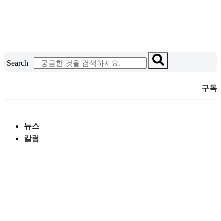
콘
텐
츠
로
건
Search
너
뛰
구독
기
뉴스
칼럼