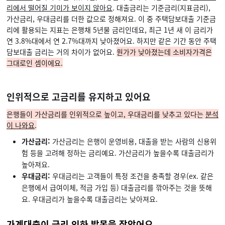
리에서 떨어질 기미가 보이지 않아요
. 대출금리는 기준금리(지표금리),
가산금리, 우대금리를 더한 값으로 정해져요. 이 중 주택담보대출 기준금
리에 활용되는 지표는 은행채 5년물 금리인데요, 최근 1년 새 이 금리가
연 3.8%대에서 연 2.7%대까지 낮아졌어요. 하지만 같은 기간 동안 주택
담보대출 금리는 거의 차이가 없어요.
원가가 낮아졌는데 소비자가격은
그대로인 셈이에요.
인위적으로 고금리를 유지하고 있어요
은행들이 가산금리를 인위적으로 높이고, 우대금리를 낮추고 있다는
분석
이 나와요
.
가산금리:
가산금리는 은행이 운영비용, 대출을 받는 사람의 신용위
험 등을 고려해 정하는 금리예요. 가산금리가 높을수록 대출금리가
높아져요.
우대금리:
우대금리는 고객들이 특정 조건을 충족할 경우(ex. 같은
은행에서 급여이체, 적금 가입 등) 대출금리를 깎아주는 것을 뜻해
요. 우대금리가 높을수록 대출금리는 낮아져요.
가계대출이 금리 인하 발목을 잡았어요