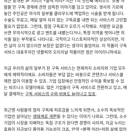
최근 공개된 SF 시리즈 <블랙 미러> 시즌 7의 첫번째 에피소드 ‘보통 사
람들’은 구독 경제에 관한 섬뜩한 이야기를 담고 있어요. 생사의 기로에
놓인 주인공은 의식의 일부를 클라우드에 백업하는 시술을 받게 됩니다.
수술도 무료고, 매달 얼마 되지 않는 구독료를 내면 되는 서비스라 고민할
필요가 없었죠. 그런데, 점점 구독료가 오르기 시작해요. 저렴한 요금을
쓰면 무의식적으로 광고 멘트를 내뱉는다거나, 특정 지역을 벗어나면 의
식을 잃는 부작용도 나타나요. 극적이고 디스토피아적인 상상이지만, 이
런 날이 오지 않으리란 보장은 없겠다는 생각이 들었어요. 이 작품이 구독
서비스 대표주자인 넷플릭의 오리지널 작품이란 점은 아이러니하네요.
지금 우리의 삶의 일부가 된 구독 서비스는 현재까지 소비자와 기업 모두
에게 매력적이에요. 소비자들은 부담 없는 비용으로 콘텐츠나 서비스를
제한 없이 이용할 수 있죠. 기업 입장에선 안정적인 수익을 확보할 수 있
는 비즈니스 모델이에요. 많은 기업들이 구독 서비스로 전환하고 있고, 매
달 결제하는
구독 서비스의 수와 비용도 늘어나고 있죠
.
최근엔 사람들의 점차 구독에 피로감을 느끼게 되면서, 소수의 독보적인
기업만 살아남는
생태계로 개편
될 수 있다는 이야기 나와요. 그런데, 소수
기업이 시장을 지배하는 독점 구조가 된다면 경쟁이 사라져, 지금 누리는
효용이 지금보다 줄어들 가능성이 크죠. 만약 <블랙 미러>처럼 삶에 없어