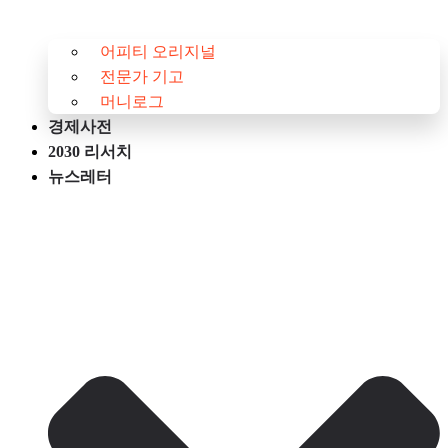
어피티 오리지널
전문가 기고
머니로그
경제사전
2030 리서치
뉴스레터