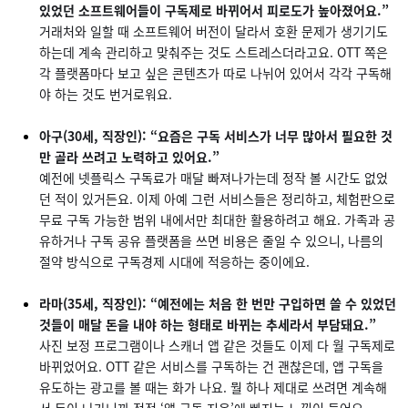
있었던 소프트웨어들이 구독제로 바뀌어서 피로도가 높아졌어요.”
거래처와 일할 때 소프트웨어 버전이 달라서 호환 문제가 생기기도
하는데 계속 관리하고 맞춰주는 것도 스트레스더라고요. OTT 쪽은
각 플랫폼마다 보고 싶은 콘텐츠가 따로 나뉘어 있어서 각각 구독해
야 하는 것도 번거로워요.
아구(30세, 직장인): “요즘은 구독 서비스가 너무 많아서 필요한 것
만 골라 쓰려고 노력하고 있어요.”
예전에 넷플릭스 구독료가 매달 빠져나가는데 정작 볼 시간도 없었
던 적이 있거든요. 이제 아예 그런 서비스들은 정리하고, 체험판으로
무료 구독 가능한 범위 내에서만 최대한 활용하려고 해요. 가족과 공
유하거나 구독 공유 플랫폼을 쓰면 비용은 줄일 수 있으니, 나름의
절약 방식으로 구독경제 시대에 적응하는 중이에요.
라마(35세, 직장인): “예전에는 처음 한 번만 구입하면 쓸 수 있었던
것들이 매달 돈을 내야 하는 형태로 바뀌는 추세라서 부담돼요.”
사진 보정 프로그램이나 스캐너 앱 같은 것들도 이제 다 월 구독제로
바뀌었어요. OTT 같은 서비스를 구독하는 건 괜찮은데, 앱 구독을
유도하는 광고를 볼 때는 화가 나요. 뭘 하나 제대로 쓰려면 계속해
서 돈이 나가니까 점점 ‘앱 구독 지옥’에 빠지는 느낌이 들어요.