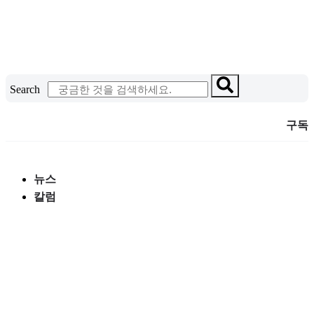
콘
텐
츠
로
건
Search
너
뛰
구독
기
뉴스
칼럼