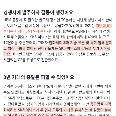
경쟁사에 발주하자 갈등이 생겼어요
HBM 공정에 꼭 필요한 반도체 장비인 TC본더는 지난해 상반기까지 한미
반도체가 글로벌 시장에 독점으로 공급하고 있었어요. 하지만
지난해 6월
부터는 사정이 달라져서
한화세미텍과 네덜란드 ASMPT가 시장에 경쟁
자로 뛰어들었죠. SK하이닉스는 올해 3월 한화세미텍에 420억 원 규모
TC본더를 주문했어요. 그러자
한화세미텍과 기술 유출 및 특허 침해 문제
로 법정 다툼을 벌이던 한미반도체는 SK하이닉스와 갈등을 빚기 시작했
어요.
한미반도체는 SK하이닉스에 납품가 28% 인상을 통보하고, 무상
지원했던 CS를 유상으로 전환했어요.
8년 거래의 종말은 피할 수 있었어요
업계는 SK하이닉스와 한미반도체가 8년간 맺어왔던 거래가 이번에 깨질
수도 있겠다고 예측했어요. 하지만 지난 16일 한미반도체와 한화세미텍
이 SK하이닉스로부터 TC본더를 수주했다고 각각 공시하면서
일단 사태
가 잦아들었죠
. 심지어 양사 거래액까지 엇비슷해요. 다만
공급망을 다각
화하려는 SK하이닉스가 두 업체 모두와 거래를 유지하는 한 갈등의 불씨
는 언제든 다시 타오를 수 있는 상황이에요.
이번 사태는 단순히 업계의