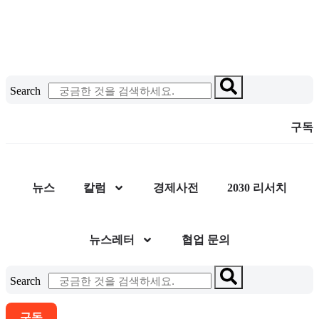
콘
텐
츠
로
건
Search
너
뛰
구독
기
뉴스
칼럼
경제사전
2030 리서치
뉴스레터
협업 문의
Search
구독