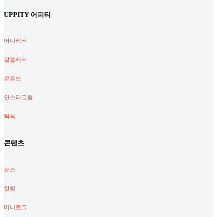
UPPITY 어피티
머니레터
잘쓸레터
유튜브
인스타그램
틱톡
콘텐츠
뉴스
칼럼
머니로그