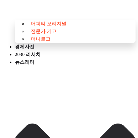
어피티 오리지널
전문가 기고
머니로그
경제사전
2030 리서치
뉴스레터