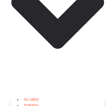
머니레터
잘쓸레터