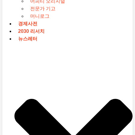
어피티 오리지널
전문가 기고
머니로그
경제사전
2030 리서치
뉴스레터