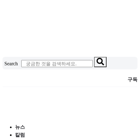
콘
텐
츠
로
건
너
뛰
기
Search
구독
뉴스
칼럼