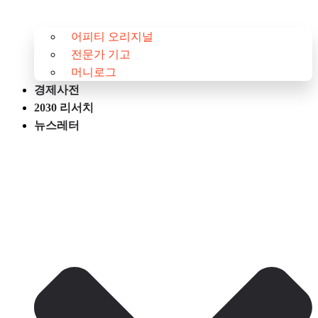
어피티 오리지널
전문가 기고
머니로그
경제사전
2030 리서치
뉴스레터