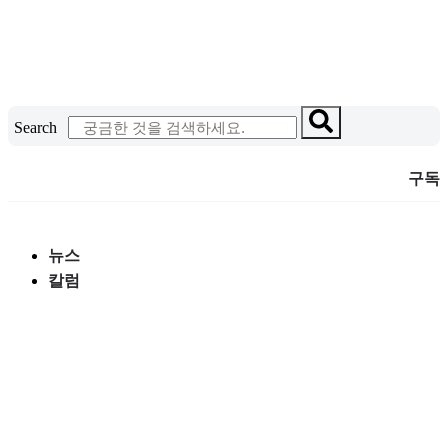
콘
텐
츠
로
건
Search
너
뛰
구독
기
뉴스
칼럼