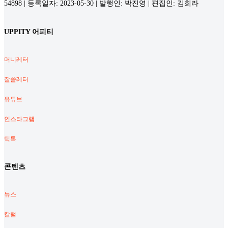
54898 | 등록일자: 2023-05-30 | 발행인: 박진영 | 편집인: 김희라
UPPITY 어피티
머니레터
잘쓸레터
유튜브
인스타그램
틱톡
콘텐츠
뉴스
칼럼