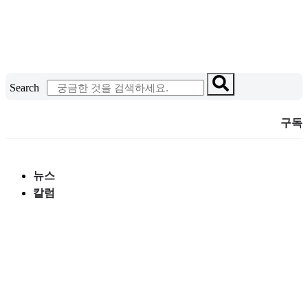
콘
텐
츠
로
건
Search
너
뛰
구독
기
뉴스
칼럼