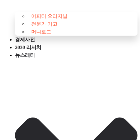
어피티 오리지널
전문가 기고
머니로그
경제사전
2030 리서치
뉴스레터