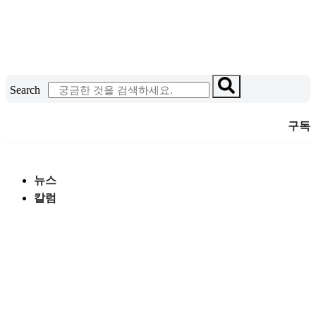
콘
텐
츠
로
건
Search
너
뛰
구독
기
뉴스
칼럼