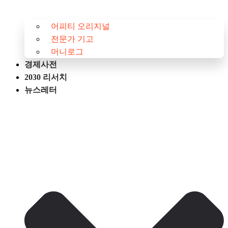
어피티 오리지널
전문가 기고
머니로그
경제사전
2030 리서치
뉴스레터