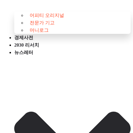
어피티 오리지널
전문가 기고
머니로그
경제사전
2030 리서치
뉴스레터