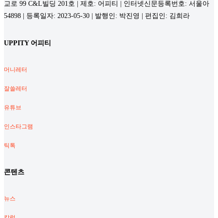
교로 99 C&L빌딩 201호 | 제호: 어피티 | 인터넷신문등록번호: 서울아
54898 | 등록일자: 2023-05-30 | 발행인: 박진영 | 편집인: 김희라
UPPITY 어피티
머니레터
잘쓸레터
유튜브
인스타그램
틱톡
콘텐츠
뉴스
칼럼