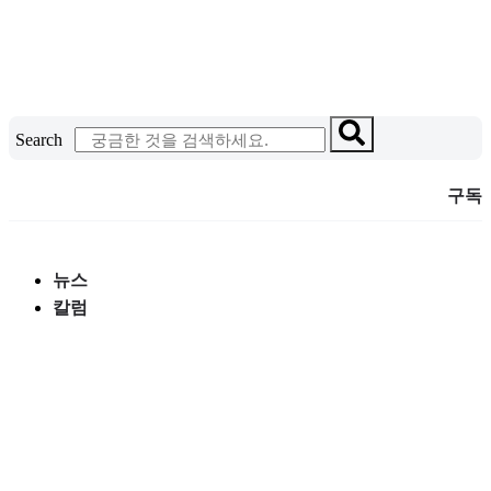
콘
텐
츠
로
건
Search
너
뛰
구독
기
뉴스
칼럼