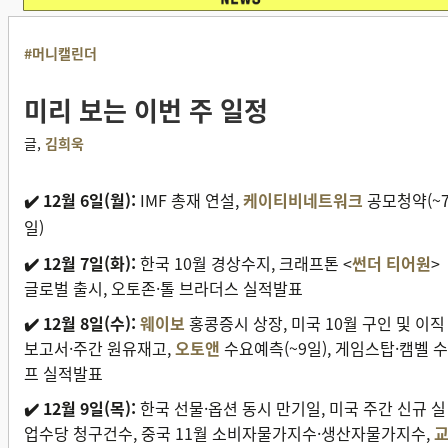
#머니캘린더
미리 보는 이번 주 일정
글,
김희욱
✔️ 12월 6일(월):
IMF 총재 연설,
케이티비네트워크
공모청약(~
일)
✔️ 12월 7일(화):
한국
10월 경상수지, 크래프톤 <
썬더 티어원
>
글로벌 출시, 오토존·톨 브라더스 실적발표
✔️ 12월 8일(수):
웨이보
홍콩증시 상장, 미국 10월 구인 및 이직
보고서·주간 원유재고,
오토앤
수요예측(~9일), 게임스탑·캠벨 수
프 실적발표
✔️ 12월 9일(목):
한국 선물·옵션 동시 만기일, 미국 주간 신규 실
업수당 청구건수, 중국 11월 소비자물가지수·생산자물가지수,