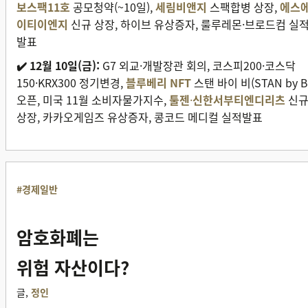
보스팩11호
공모청약(~10일),
세림비앤지
스팩합병 상장,
에스
이티이엔지
신규 상장, 하이브 유상증자, 룰루레몬·브로드컴 실
발표
✔️ 12월 10일(금):
G7 외교·개발장관 회의, 코스피200·코스닥
150·KRX300 정기변경,
블루베리 NFT
스탠 바이 비(STAN by B
오픈, 미국 11월 소비자물가지수,
툴젠
·
신한서부티엔디리츠
신
상장, 카카오게임즈 유상증자, 콩코드 메디컬 실적발표
#경제일반
암호화폐는
위험 자산이다?
글,
정인