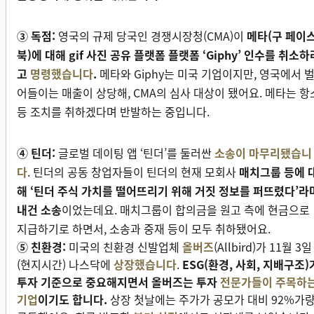
③ 독점:
영국의 규제 당국인 경쟁시장청(CMA)이
메타(구 페이
북)에 대해 gif 사진 공유 플랫폼 플랫폼 ‘Giphy’ 인수를 취소하
고
명령했습니다
.
메타와 Giphy는 미국 기업이지만, 영국에서 
어들이는 매출이 상당해, CMA의 심사 대상이 됐어요. 메타는 항
등 조치를 취하겠다며 반발하는 중입니다.
④ 틴더:
글로벌 데이팅 앱 ‘틴더’를 둘러싼
소송이 마무리됐습니
다
. 틴더의 공동 창업자들이 틴더의 현재 모회사
매치그룹 등에 
해 ‘틴더 주식 가치를 떨어뜨리기 위해 거짓 정보를 퍼뜨렸다’라
내건 소송
이었는데요. 매치그룹이 합의금을 원고 측에 현금으로
지급하기로 하면서, 소송과 중재 등이 모두 취하됐어요.
⑤ 친환경:
미국의 친환경 신발업체
올버즈
(Allbird)가 11월 3일
(현지시간) 나스닥에
상장했습니다
.
ESG(환경, 사회, 지배구조)
투자 기준으로 중요해지면서 올버즈는 투자
전문가들이 주목하
기업
이기도 합니다.
상장 첫날에는 주가가 공모가 대비 92%가