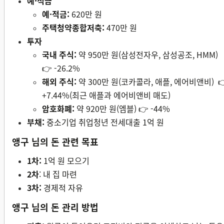
예·적금
예·적금:
620만 원
주택청약종합저축:
470만 원
투자
국내 주식:
약 950만 원(삼성전자우, 삼성공조, HMM)
👉 -26.2%
해외 주식:
약 300만 원(코카콜라, 애플, 에어비앤비) 
+7.44%(최근 애플과 에어비앤비 매도)
암호화폐:
약 920만 원(엠블) 👉 -44%
부채:
중소기업 취업청년 전세대출 1억 원
앵구 님의 돈 관련 목표
1차:
1억 원 모으기
2차
: 내 집 마련
3차:
경제적 자유
앵구 님의 돈 관리 방법