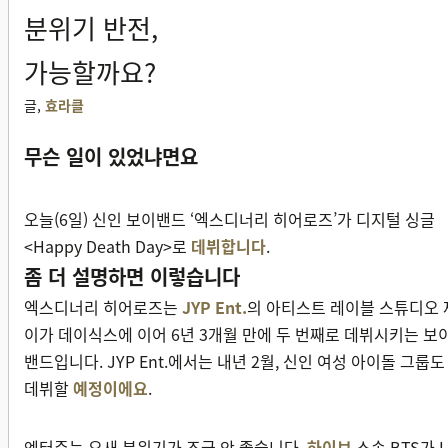
분위기 반전,
가능할까요?
글,
효라클
무슨 일이 있었냐면요
오늘(6일) 신인 보이밴드 ‘엑스디너리 히어로즈’가 디지털 싱글
<Happy Death Day>로
데뷔합니다
.
좀 더 설명하면 이렇습니다
엑스디너리 히어로즈는
JYP Ent.
의 아티스트 레이블 스튜디오 
이가 데이식스에 이어 6년 3개월 만에 두 번째로 데뷔시키는 보
밴드입니다.
JYP Ent.에서는 내년 2월, 신인 여성 아이돌 그룹도
데뷔할
예정이에요
.
엔터주는 요새 분위기가 조금 안 좋습니다.
하이브
소속 BTS가 L