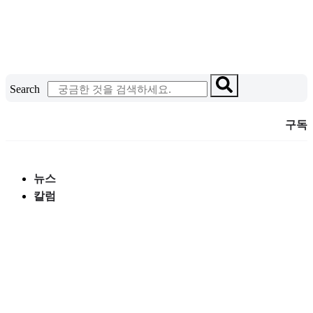
콘
텐
츠
로
건
Search
너
뛰
구독
기
뉴스
칼럼