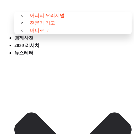
어피티 오리지널
전문가 기고
머니로그
경제사전
2030 리서치
뉴스레터