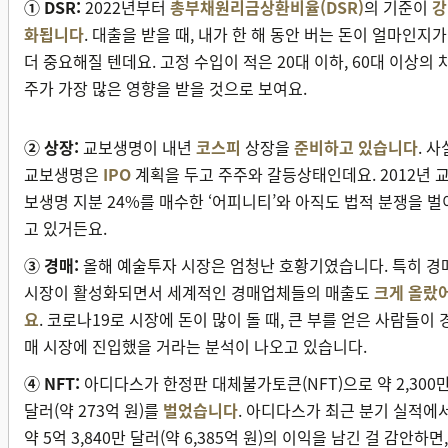
① DSR:
2022년부터
총부채원리금상환비율(DSR)
의 기준이
강
화됩니다
. 대출을 받을 때, 내가 한 해 동안 버는 돈이 얼마인지가
더 중요해질 텐데요. 고정 수입이 적은 20대 이하, 60대 이상의 
주가 가장 많은 영향을 받을 것으로 보여요.
② 상장:
교보생명이 내년
코스피
상장을
준비하고 있습니다
. 사
교보생명은
IPO
계획을 두고 주주와 갈등상태인데요. 2012년 
보생명 지분 24%를 매수한 ‘어피니티’와 아직도 법적 분쟁을 벌
고 있거든요.
③ 경매:
올해 예술투자 시장은 엄청난 호황기였습니다. 특히 경
시장이 활성화되면서 세계적인 경매업체들의 매출도
크게 올랐
요
. 코로나19로 시장에 돈이 많이 돌 때, 큰 부를 얻은 사람들이 
매 시장에 진입했을 거라는 분석이 나오고 있습니다.
④ NFT:
아디다스가 한정판 대체불가토큰(NFT)으로 약 2,300
달러(약 273억 원)를
벌었습니다
. 아디다스가 최근 분기 실적에
약 5억 3,840만 달러(약 6,385억 원)의 이익을 남긴 걸 감안하면,