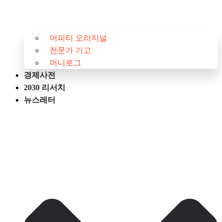
어피티 오리지널
전문가 기고
머니로그
경제사전
2030 리서치
뉴스레터