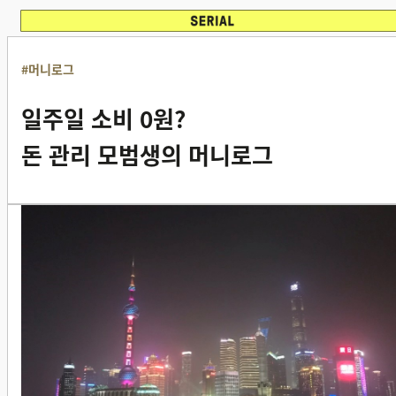
#머니로그
일주일 소비 0원?
돈 관리 모범생의 머니로그