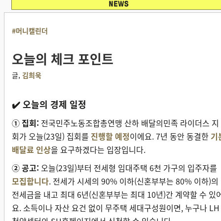
#머니캘린더
오늘의 체크 포인트
글,
김희욱
✔️ 오늘의 경제 일정
① 집회:
전국민주노동조합총연맹 산하 배달의민족 라이더스 지
회가 오늘(23일) 집회를
진행할 예정
이에요. 7년 동안 동결한
기
배달료 인상
을 요구하겠다는 입장입니다.
② 공고:
오늘(23일)부터 전세형 임대주택 6천 가구의 입주자를
모집합니다
. 전세가 시세의 90% 이하(신혼부부는 80% 이하)의
전세금을 내고 최대 6년(신혼부부는 최대 10년)간 계약할 수 있
요. 소득이나 자산 요건 없이 무주택 세대구성원이면, 누구나 LH
청약센터와 SH홈페이지에서 신청할 수 있습니다.