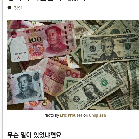
글,
정인
Photo by
Eric Prouzet
on
Unsplash
무슨 일이 있었냐면요