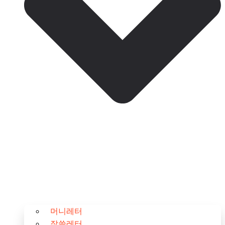
머니레터
잘쓸레터