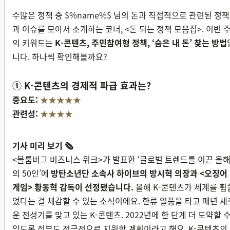
수많은 정책 중 $%name%$ 님의 돈과 직접적으로 관련된 정책
과 이슈를 모아서 소개하는 코너, <돈 되는 정책 모음집>. 이번 
의 키워드는
K-콘텐츠, 주민참여형 정책, ‘숨은 내 돈’ 찾는 방법
니다. 하나씩 확인해볼까요?
① K-콘텐츠의 경제적 파급 효과는?
중요도:
★★★★★
관련성:
★★★★
기사 미리 보기 🗞
<블룸버그 비즈니스 위크>가 발표한 ‘글로벌 트렌드를 이끈 올
의 50인’에
방탄소년단 소속사 하이브의 방시혁 의장과 <오징어
게임> 황동혁 감독이 선정됐습니다.
올해 K-콘텐츠가 세계를 휩
었다는 걸 체감할 수 있는 소식이에요. 한류 열풍을 타고 매년 새
운 전성기를 맞고 있는 K-콘텐츠. 2022년에 한 단계 더 도약할 
있도록 정부도 적극적으로 지원할 계획이라고 해요. K-콘텐츠의