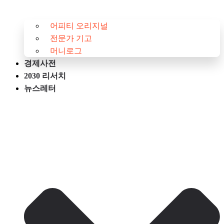
어피티 오리지널
전문가 기고
머니로그
경제사전
2030 리서치
뉴스레터