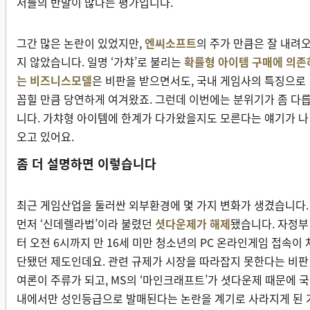
저들의 반발이 많다는 평가입니다.
그간 많은 논란이 있었지만,
엔씨소프트
의 주가 만큼은 잘 내려
지 않았습니다. 일명 ‘가챠’로 불리는
확률형 아이템 구매에 의존
는 비즈니스모델
은 비판을 받으면서도, 국내 게임사의 특징으로
꼽힐 만큼 당연하게 여겨왔죠. 그런데 이번에는 분위기가 좀 다
니다. 가챠형 아이템에 한계가 다가왔을지도 모른다는 얘기가 나
오고 있어요.
좀 더 설명하면 이렇습니다
최근 게임산업을 둘러싼 외부환경에 몇 가지 변화가 생겼습니다.
먼저 ‘신데렐라법’이라 불렸던
셧다운제가 해제
됐습니다. 자정부
터 오전 6시까지 만 16세 미만 청소년의 PC 온라인게임 접속이 
단됐던 제도인데요. 관련 규제가 시장을 따라잡지 못한다는 비판
여론이 주류가 되고, MS의 ‘마인크래프트’가 셧다운제 때문에 국
내에서만 성인등급으로 발매된다는 논란을 계기로 사라지게 된 