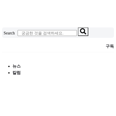
콘
텐
츠
로
건
Search
너
뛰
구독
기
뉴스
칼럼