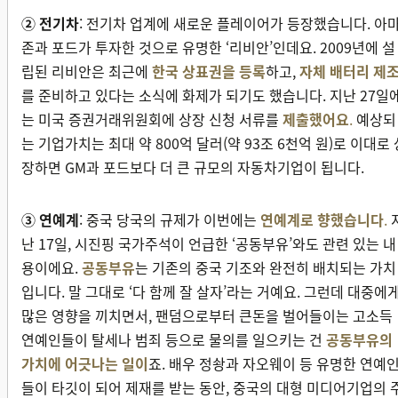
② 전기차
: 전기차 업계에 새로운 플레이어가 등장했습니다. 아
존과 포드가 투자한 것으로 유명한 ‘리비안’인데요. 2009년에 설
립된 리비안은 최근에
한국 상표권을 등록
하고,
자체 배터리 제
를 준비하고 있다는 소식에 화제가 되기도 했습니다. 지난 27일
는 미국 증권거래위원회에 상장 신청 서류를
제출했어요
.
예상되
는 기업가치는 최대 약 800억 달러(약 93조 6천억 원)로 이대로 
장하면 GM과 포드보다 더 큰 규모의 자동차기업이 됩니다.
③ 연예계
: 중국 당국의 규제가 이번에는
연예계로 향했습니다
.
난 17일, 시진핑 국가주석이 언급한 ‘공동부유’와도 관련 있는 내
용이에요.
공동부유
는 기존의 중국 기조와 완전히 배치되는 가치
입니다. 말 그대로 ‘다 함께 잘 살자’라는 거예요. 그런데 대중에
많은 영향을 끼치면서, 팬덤으로부터 큰돈을 벌어들이는 고소득
연예인들이 탈세나 범죄 등으로 물의를 일으키는 건
공동부유의
가치에 어긋나는 일이
죠. 배우 정솽과 자오웨이 등 유명한 연예
들이 타깃이 되어 제재를 받는 동안, 중국의 대형 미디어기업의 