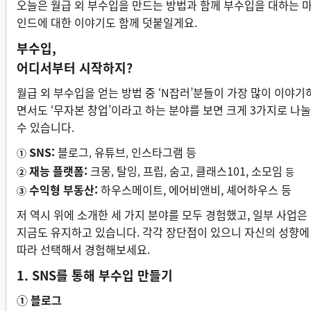
오늘은 월급 외 부수입을 만드는 방법과 함께 부수입을 대하는 
인드에 대한 이야기도 함께 덧붙일게요.
부수입,
어디서부터 시작하지?
월급 외 부수입을 얻는 방법 중 ‘N잡러’분들이 가장 많이 이야기
면서도 ‘무자본 창업’이라고 하는 분야를 보면 크게 3가지로 나눌
수 있습니다.
SNS:
블로그
유튜브
인스타그램 등
①
,
,
재능 플랫폼:
크몽
탈잉
프립
숨고
클래스101, 소모임
②
,
,
,
,
등
수익형
부동산:
하우스메이트, 에어비앤비, 셰어하우스 등
③
저 역시 위에 소개한 세 가지 분야를 모두 경험했고, 일부 사업은
지금도 유지하고 있습니다. 각각 장단점이 있으니 자신의 성향에
따라 선택해서 경험해보세요.
1. SNS를 통해 부수입 만들기
① 블로그