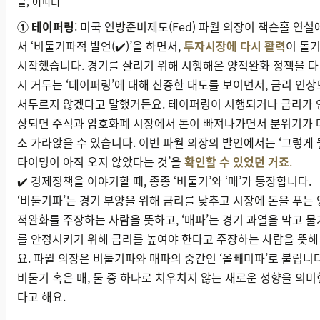
글, 어피티
① 테이퍼링
: 미국 연방준비제도(Fed) 파월 의장이 잭슨홀 연설
서 ‘비둘기파적 발언(✔️)’을 하면서,
투자시장에 다시 활력
이 돌
시작했습니다. 경기를 살리기 위해 시행해온 양적완화 정책을 다
시 거두는 ‘테이퍼링’에 대해 신중한 태도를 보이면서, 금리 인상
서두르지 않겠다고 말했거든요. 테이퍼링이 시행되거나 금리가 
상되면 주식과 암호화폐 시장에서 돈이 빠져나가면서 분위기가 
소 가라앉을 수 있습니다. 이번 파월 의장의 발언에서는 ‘그렇게 
타이밍이 아직 오지 않았다는 것’을
확인할 수 있었던 거죠
.
✔️ 경제정책을 이야기할 때, 종종 ‘비둘기’와 ‘매’가 등장합니다.
‘비둘기파’는 경기 부양을 위해 금리를 낮추고 시장에 돈을 푸는 
적완화를 주장하는 사람을 뜻하고, ‘매파’는 경기 과열을 막고 물
를 안정시키기 위해 금리를 높여야 한다고 주장하는 사람을 뜻해
요. 파월 의장은 비둘기파와 매파의 중간인 ‘올빼미파’로 불립니다
비둘기 혹은 매, 둘 중 하나로 치우치지 않는 새로운 성향을 의미
다고 해요.