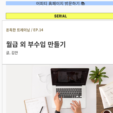
어피티 홈페이지 방문하기 📚
돈독한 트레이닝 / EP.14
월급 외 부수입 만들기
글, 김얀