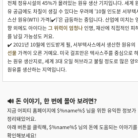
전체 정유시설의 45%가 몰려있는 원유 생산 기지입니다. 세계 
유 공급에도 차질이 생길 수 있다는 우려에 ‘10월 인도분 서부텍
스산 원유(WTI) 가격(✔️)’은 급등하는 중입니다. 산업에 미치는 
향 외에도 아이다는
그 위력이 엄청나
인명, 재산에 직접적인 피
를 남길 가능성도 커요.
✔️ 2021년 10월에 인도받게 될, 서부텍사스에서 생산한 원유의
선물
가격이 오른 거예요. 미국 걸프만은 텍사스주를 중심으로 
는 원유 생산지로, 세계 3대 오일 허브라고 불릴 정도로 많은 양
원유를 생산하는 지역입니다.
🔊 돈 이야기, 한 번에 몰아 보려면?
지금 어피티 홈페이지에
$%name%$
님을 위한 유익한 정보가
정리돼있어요.
아래 버튼을 클릭해,
$%name%$
님의 돈에 도움되는 이야기를
확인해보세요!