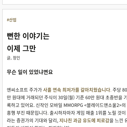
#산업
뻔한 이야기는
이제 그만
글, 정인
무슨 일이 있었냐면요
엔씨소프트 주가가
사흘 연속 최저가를 갈아치웠습니다
.
주당 8
만 원대에 거래되던 주식이 30일(월) 기준 60만 원대 초중반을 
록하고 있어요. 신작인 모바일 MMORPG <블레이드앤소울2>의
흥행 부진 때문입니다. 출시하자마자 게임 매출 1위를 노릴 것이
라는 증권가의 기대와 달리,
지나친 과금 유도에 피로감
을 느낀 