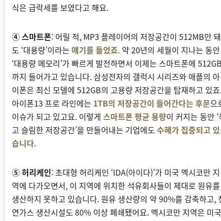
식은 급락세를 보였다고 해요.
④ 스마트폰
: 어릴 적, MP3 플레이어의 저장공간이 512MB만 돼
도 ‘대용량’이라는
얘기를 들었죠
.
약 20년의 세월이 지나는 동안
‘대용량 메모리’가 빠르게 발전하면서 이제는 스마트폰에 512G
까지 들어가고 있습니다. 삼성전자의 갤럭시 시리즈와 애플의 아
이폰은 최신 모델에 512GB의 고용량 저장공간을 탑재하고 있죠
아이폰13 프로 라인에는
1TB의 저장공간이 들어간다는 후문
으
이슈가 되고 있고요. 이렇게
스마트폰 평균 용량
이 커지는 동안 ‘
고 슬림한 저장공간’을 만들어내는 기업에도
수혜가 집중되고 있
습니다
.
⑤ 허리케인
: 초대형 허리케인 ‘IDA(아이다)’가 미국 멕시코만 지
역에 다가오면서, 이 지역에 위치한 석유회사들이 제대로 원유를
생산하지 못하고 있습니다. 원유 생산량의 약 90%를 감축하고, 
연가스 생산시설도 80% 이상 폐쇄됐어요. 멕시코만 지역은 미