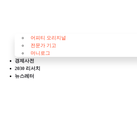
어피티 오리지널
전문가 기고
머니로그
경제사전
2030 리서치
뉴스레터