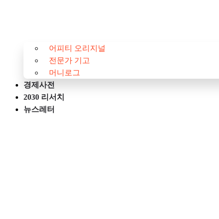
어피티 오리지널
전문가 기고
머니로그
경제사전
2030 리서치
뉴스레터