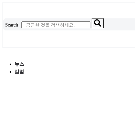
콘
텐
츠
Search
로
건
너
뛰
기
뉴스
칼럼