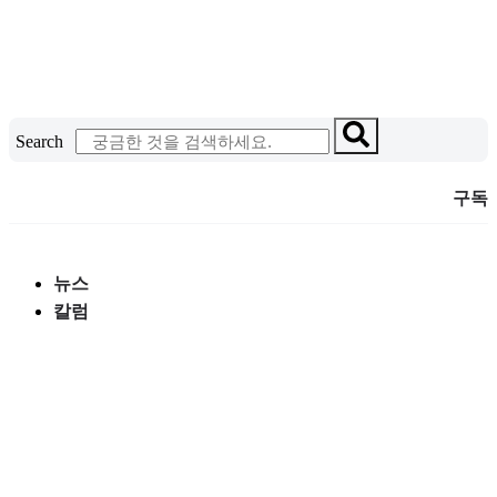
콘
텐
츠
로
건
Search
너
뛰
구독
기
뉴스
칼럼