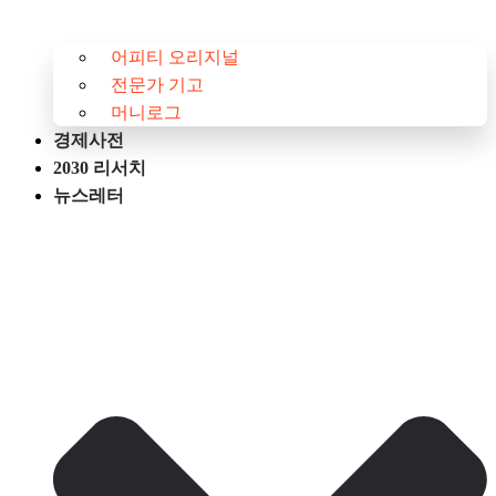
어피티 오리지널
전문가 기고
머니로그
경제사전
2030 리서치
뉴스레터