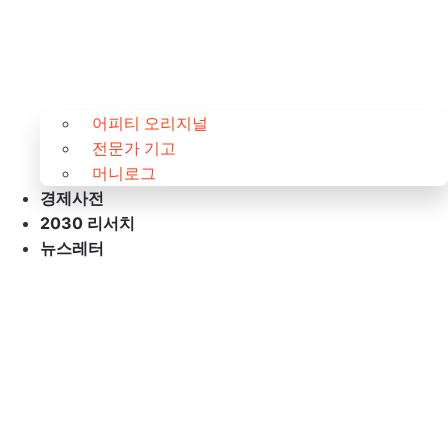
어피티 오리지널
전문가 기고
머니로그
경제사전
2030 리서치
뉴스레터