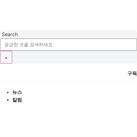
콘
텐
츠
로
건
Search
너
뛰
기
구독
뉴스
칼럼