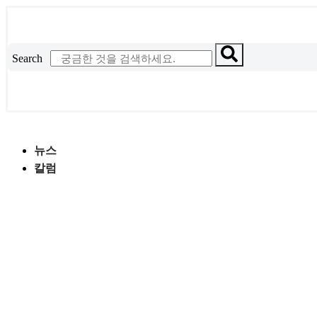
콘
텐
츠
Search
로
건
너
뛰
기
뉴스
칼럼