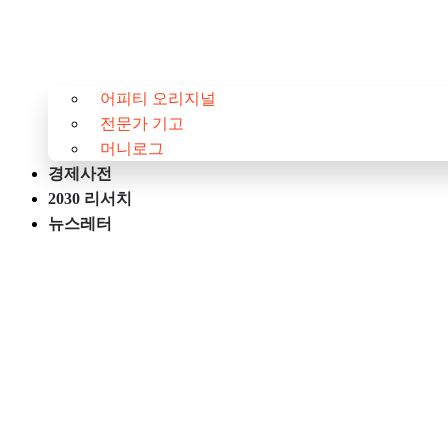
어피티 오리지널
전문가 기고
머니로그
경제사전
2030 리서치
뉴스레터