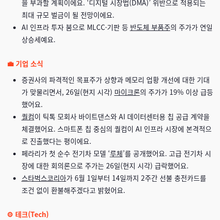
을 부과할 계획이에요. ‘디지털 시장법(DMA)’ 위반으로 적용되는
최대 규모 벌금이 될 전망이에요.
AI 인프라 투자 붐으로 MLCC·기판 등
반도체 부품주
의 주가가 연일
상승세예요.
💼 기업 소식
증권사의 파격적인 목표주가 상향과 메모리 업황 개선에 대한 기대
가 맞물리면서, 26일(현지 시각)
마이크론
의 주가가 19% 이상 급등
했어요.
퀄컴
이 틱톡 모회사 바이트댄스와 AI 데이터센터용 칩 공급 계약을
체결했어요. 스마트폰 칩 중심의 퀄컴이 AI 인프라 시장에 본격적으
로 진출했다는 평이에요.
페라리가 첫 순수 전기차 모델 ‘
루체
’를 공개했어요. 고급 전기차 시
장에 대한 회의론으로 주가는
26일(현지 시각)
급락했어요.
스타벅스코리아
가 6월 1일부터 14일까지 2주간 선불 충전카드를
조건 없이 환불해주겠다고 밝혔어요.
⚙️ 테크(Tech)