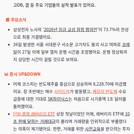
고DB, 갭 등 주요 기업들의 실적 발표가 있어요.
📰 주요소식
삼성전자 노사의 ‘
2026년 임금 교섭 잠정 합의안
’이 73.7%의 찬성
으로 최종 가결됐어요.
26일 발생한 서울 서대문구 서소문 고가차도 붕괴 사고 여파로
코레
일
이 27일 어제 일부 열차 운행 시간을 조정했어요. 운행 정상화까
지 상당한 시간이 걸릴 것으로 보여요.
📊 증시 UP&DOWN
어제 코스피는 반도체주를 중심으로 상승하며 8,228.70에 마감했
어요. 장 초반에는 매수
사이드카
가 발동됐고,
메모리 반도체
수요
급증에 대한 기대로
SK하이닉스
는 처음으로 시가총액 1조 달러를
돌파했어요.
단일 종목 레버리지 ETF
상장 첫날이었던 어제, 레버리지 ETF에
10
조 원에 달하는 거래대금
이 몰리며 거래량을 인위적으로 부풀렸다
는 의혹이 제기됐어요. 한편, 거래를 위한
사전교육
을 받으려는 투자