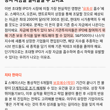
이번 초대형 IPO가 시장에 미칠 가장 현실적인 영향은 ‘
유동성
흡수’예
요. 스페이스X, 오픈AI, 앤트로픽이 상장을 통해 조달할 것으로 예상되
는 자금은 최대 2000억 달러(약 300조 원)로, 현대차 시가총액의 두 배
를 웃도는 규모예요. 문제는 이 돈이 결국 기존 증시 자금에서 나온다는
점이에요.
자금에 한계가 있다 보니 기관투자자들은 IPO에 참여하기 위
해 기존 보유 주식을 일부 매도해야 할 수 있어요.
S&P500이나 나스닥
지수에 새롭게 상장한 기업들이 편입된다면, 해당 지수를 추종하는 패
시브 펀드들도 새 종목을 담기 위해 기존 빅테크 비중을 줄여야 해요.
단기적으로는 초대형 IPO가 시장 자금을 흡수하며 증시 하락을 유발할
수 있다는 우려가 나오는 이유죠.
치타 한마디
⏳ 스페이스X는 통상적인 6개월의
보호예수(락업)
기간이 끝나기 전 물
량이
단계적으로 조기 해제
될 수 있는 요건을 갖고 있는데요. 상장 직후
뛰어들기보다, 이후 실적을 확인하고 락업 물량이 풀린 후
시장의 반응
을 본 뒤
진입하는 전략도 고려해볼 만해요. 아무리 유망한 기업이라도
‘좋은 가격’에 사는 것이 투자 성과를 높이는 길이라는 점을 잊지 마세
요.