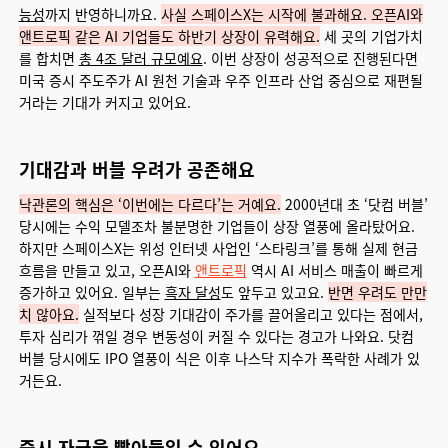
능성
까지 반영하니까요.
사실 스페이스X는 시작에 불과해요. 오픈AI와
앤트로픽 같은 AI 기업들도 하반기 상장이 유력해요.
세 곳의 기업가치
를 합치면
총 4조 달러 규모예요
. 이번 상장이 성공적으로 진행된다면
미국 증시 주도주가 AI 원천 기술과 우주 인프라 산업 중심으로 재편될
거라는 기대가 커지고 있어요.
기대감과 버블 우려가 공존해요
낙관론의 핵심은 ‘이번에는 다르다’는 거예요.
2000년대 초 ‘닷컴 버블’
당시에는 수익 모델조차 불분명한 기업들이 상장 열풍에 올라탔어요.
하지만 스페이스X는 위성 인터넷 사업인 ‘스타링크’를 통해 실제 현금
흐름을 만들고 있고, 오픈AI와
앤트로픽
역시 AI 서비스 매출이 빠르게
증가하고 있어요. 일부는
흑자 달성
도 앞두고 있고요.
반면 우려도 만만
치 않아요.
실적보다 성장 기대감이 주가를 끌어올리고 있다는 점에서,
투자 심리가 꺾일 경우 변동성이 커질 수 있다는 경고가 나와요. 닷컴
버블 당시에도 IPO 열풍이 식은 이후 나스닥 지수가 폭락한 사례가 있
거든요.
증시 자금을 빨아들일 수 있어요