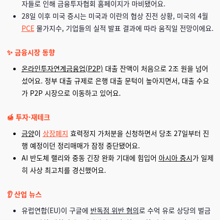
자들로 인해 금융투자협회 홈페이지가 마비됐어요.
28일 이후 미국 증시는 미국과 이란의 협상 진전 상황, 미국의 4월
PCE
물가지수, 기업들의 실적 발표 결과에 따라 움직일 전망이에요.
✨ 금융시장 동향
온라인투자연계금융업(P2P)
대출 잔액이 처음으로 2조 원을 넘어
섰어요. 정부 대출 규제로 은행 대출 문턱이 높아지면서, 대출 수요
가 P2P 시장으로 이동하고 있어요.
🍯 투자·재테크
금양
이
상장폐지
효력정지 가처분을 신청하면서 당초 27일부터 진
행 예정이던 정리매매가 잠정 중단됐어요.
AI 반도체 랠리와 중동 긴장 완화 기대에 힘입어
아시아 증시
가 일제
히 사상 최고치를 경신했어요.
👂 산업 뉴스
유럽연합(EU)이 구글에
반독점 위반 혐의
로 수억 유로 상당의 벌금