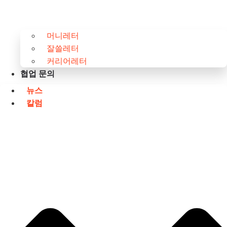
머니레터
잘쓸레터
커리어레터
협업 문의
뉴스
칼럼