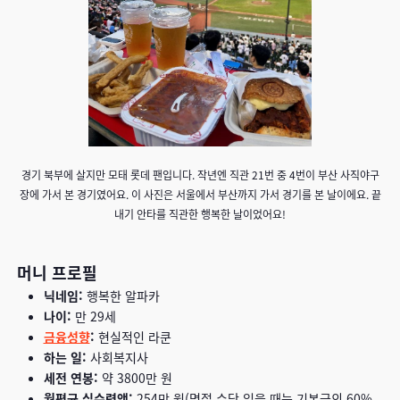
경기 북부에 살지만 모태 롯데 팬입니다. 작년엔 직관 21번 중 4번이 부산 사직야구
장에 가서 본 경기였어요. 이 사진은 서울에서 부산까지 가서 경기를 본 날이에요. 끝
내기 안타를 직관한 행복한 날이었어요!
머니 프로필
닉네임:
행복한 알파카
나이:
만 29세
금융성향
:
현실적인 라쿤
하는 일:
사회복지사
세전 연봉:
약 3800만 원
월평균 실수령액:
254만 원(명절 수당 있을 때는 기본급의 60%