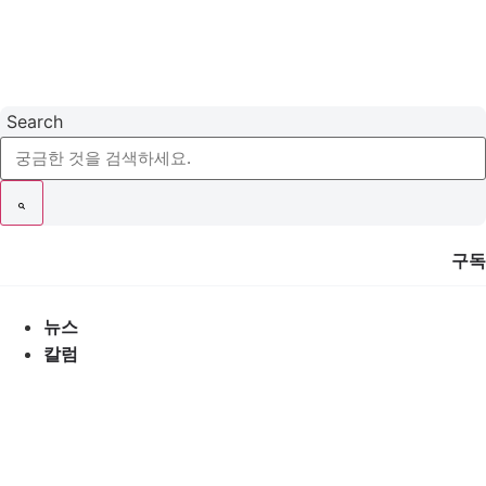
콘
텐
츠
로
건
Search
너
뛰
기
구독
뉴스
칼럼