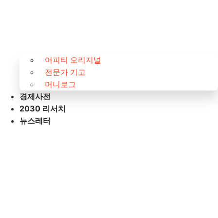
어피티 오리지널
전문가 기고
머니로그
경제사전
2030 리서치
뉴스레터