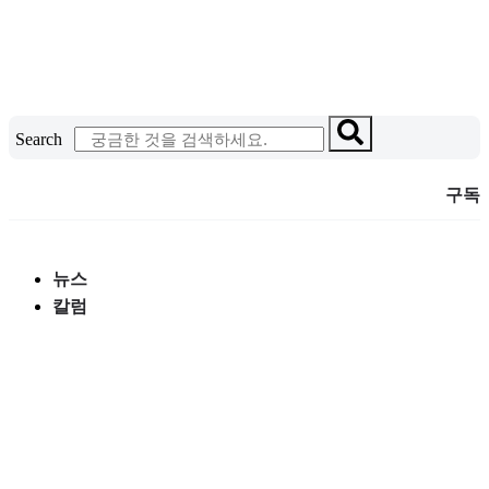
콘
텐
츠
로
건
Search
너
뛰
구독
기
뉴스
칼럼