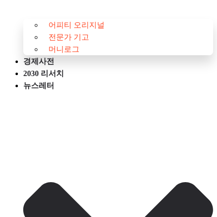
어피티 오리지널
전문가 기고
머니로그
경제사전
2030 리서치
뉴스레터