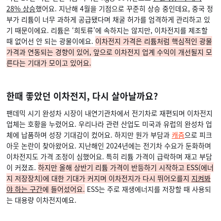
28% 상승
했어요. 지난해 4월을 기점으로 꾸준히 상승 중인데요, 중국 정
부가 리튬이 너무 과하게 공급됐다며 채굴 허가를 엄격하게 관리하고 있
기 때문이에요. 리튬은 ‘희토류’에 속하지는 않지만, 이차전지를 제조할
때 없어선 안 되는 광물이에요.
이차전지 가격은 리튬처럼 핵심적인 광물
가격과 연동되는 경향이 있어, 앞으로 이차전지 업계 수익이 개선될지 모
른다는 기대가 모이고 있어요.
한때 좋았던 이차전지, 다시 살아날까요?
팬데믹 시기 완성차 시장이 내연기관차에서 전기차로 재편되며 이차전지
업체는 호황을 누렸어요. 우리나라 관련 산업도 미국과 유럽의 완성차 업
체에 납품하며 성장 기대감이 컸어요. 하지만 원가 부담과
캐즘
으로 피크
아웃 논란이 찾아왔어요. 지난해인 2024년에는 전기차 수요가 둔화하며
이차전지도 가격 조정이 심했어요. 특히 리튬 가격이 급락하며 재고 부담
이 커졌죠.
하지만 올해 상반기 리튬 가격이 반등하기 시작하고 ESS(에너
지 저장장치)에 대한 기대가 커지며 이차전지가 다시 뛰어오를지
지켜봐
야 하는 구간
에 들어섰어요.
ESS는 주로 재생에너지를 저장할 때 사용되
는 대용량 이차전지예요.