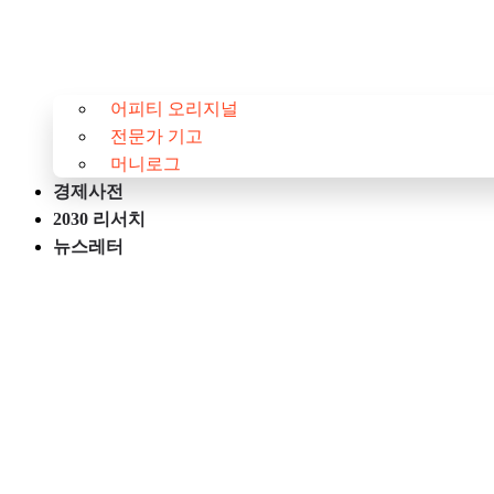
어피티 오리지널
전문가 기고
머니로그
경제사전
2030 리서치
뉴스레터