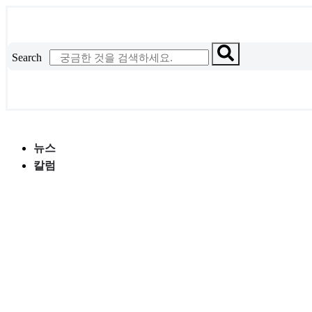
콘
텐
츠
Search
로
건
너
뛰
기
뉴스
칼럼