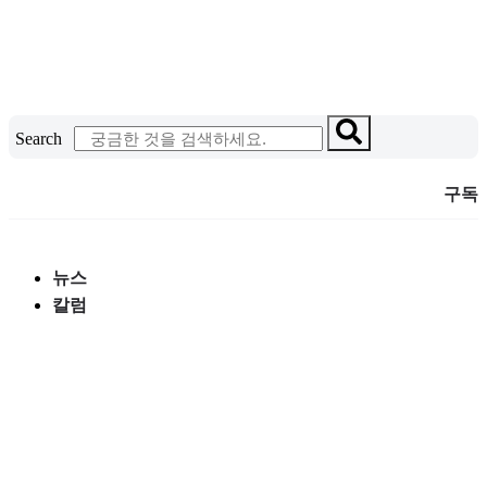
콘
텐
츠
로
건
Search
너
뛰
구독
기
뉴스
칼럼