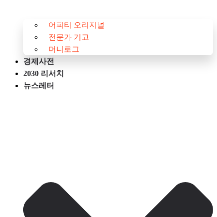
어피티 오리지널
전문가 기고
머니로그
경제사전
2030 리서치
뉴스레터