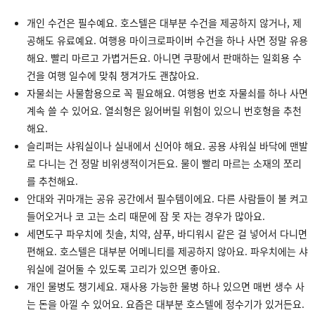
개인 수건은 필수예요. 호스텔은 대부분 수건을 제공하지 않거나, 제
공해도 유료예요. 여행용 마이크로파이버 수건을 하나 사면 정말 유용
해요. 빨리 마르고 가볍거든요. 아니면 쿠팡에서 판매하는 일회용 수
건을 여행 일수에 맞춰 챙겨가도 괜찮아요.
자물쇠는 사물함용으로 꼭 필요해요. 여행용 번호 자물쇠를 하나 사면
계속 쓸 수 있어요. 열쇠형은 잃어버릴 위험이 있으니 번호형을 추천
해요.
슬리퍼는 샤워실이나 실내에서 신어야 해요. 공용 샤워실 바닥에 맨발
로 다니는 건 정말 비위생적이거든요. 물이 빨리 마르는 소재의 쪼리
를 추천해요.
안대와 귀마개는 공유 공간에서 필수템이에요. 다른 사람들이 불 켜고
들어오거나 코 고는 소리 때문에 잠 못 자는 경우가 많아요.
세면도구 파우치에 칫솔, 치약, 샴푸, 바디워시 같은 걸 넣어서 다니면
편해요. 호스텔은 대부분 어메니티를 제공하지 않아요. 파우치에는 샤
워실에 걸어둘 수 있도록 고리가 있으면 좋아요.
개인 물병도 챙기세요. 재사용 가능한 물병 하나 있으면 매번 생수 사
는 돈을 아낄 수 있어요. 요즘은 대부분 호스텔에 정수기가 있거든요.