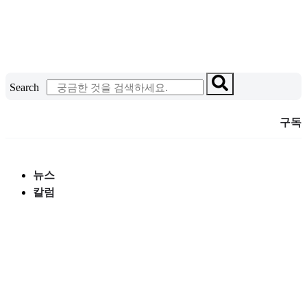
콘
텐
츠
로
건
Search
너
뛰
구독
기
뉴스
칼럼