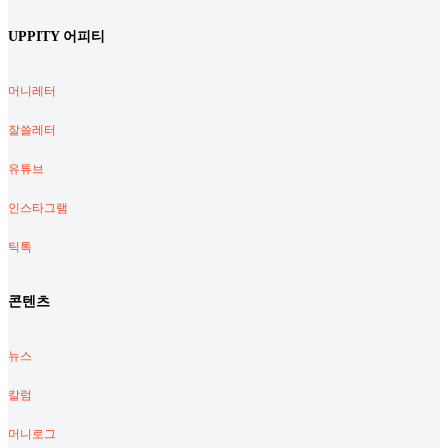
UPPITY 어피티
머니레터
잘쓸레터
유튜브
인스타그램
틱톡
콘텐츠
뉴스
칼럼
머니로그