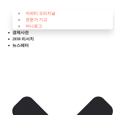
어피티 오리지널
전문가 기고
머니로그
경제사전
2030 리서치
뉴스레터