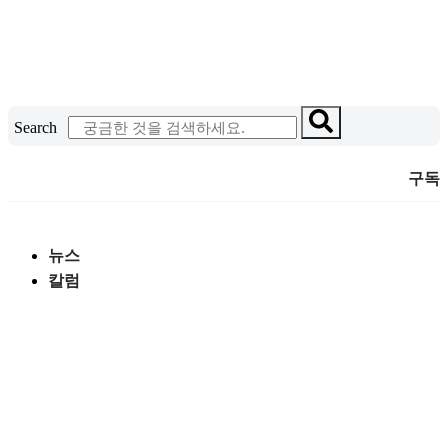
콘
텐
츠
로
건
Search
너
뛰
구독
기
뉴스
칼럼