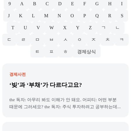
9
A
B
C
D
E
F
G
H
I
J
K
L
M
N
O
P
Q
R
S
T
U
V
W
X
Y
Z
ㄱ
ㄴ
ㄷ
ㄹ
ㅁ
ㅂ
ㅅ
ㅇ
ㅈ
ㅊ
ㅋ
ㅌ
ㅍ
ㅎ
경제상식
경제사전
‘빚’과 ‘부채’가 다르다고요?
the 독자: 아무리 봐도 이해가 안 돼요. 어피티: 어떤 부분
때문에 그러세요? the 독자: 주식 투자하려고 공부하는데...