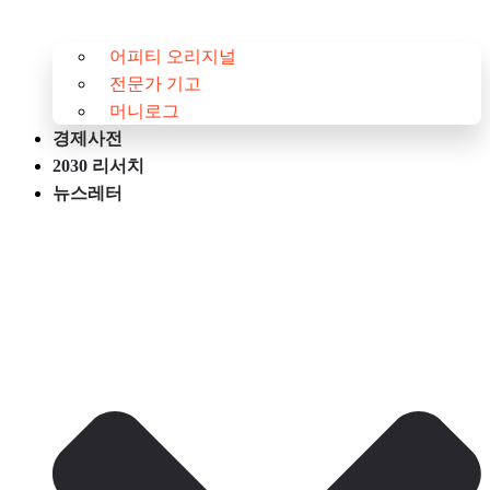
어피티 오리지널
전문가 기고
머니로그
경제사전
2030 리서치
뉴스레터