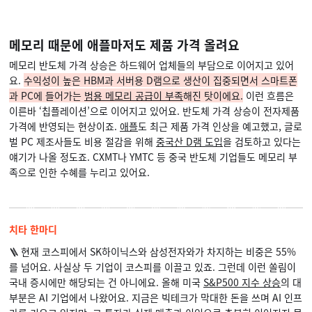
메모리 때문에 애플마저도 제품 가격 올려요
메모리 반도체 가격 상승은 하드웨어 업체들의 부담으로 이어지고 있어
요.
수익성이 높은 HBM과 서버용 D램으로 생산이 집중되면서 스마트폰
과 PC에 들어가는
범용 메모리 공급이 부족
해진 탓이에요.
이런 흐름은
이른바 ‘칩플레이션’으로 이어지고 있어요. 반도체 가격 상승이 전자제품
가격에 반영되는 현상이죠.
애플
도 최근 제품 가격 인상을 예고했고, 글로
벌 PC 제조사들도 비용 절감을 위해
중국산 D램 도입
을 검토하고 있다는
얘기가 나올 정도죠. CXMT나 YMTC 등 중국 반도체 기업들도 메모리 부
족으로 인한 수혜를 누리고 있어요.
치타 한마디
🪜 현재 코스피에서 SK하이닉스와 삼성전자와가 차지하는 비중은 55%
를 넘어요. 사실상 두 기업이 코스피를 이끌고 있죠. 그런데 이런 쏠림이
국내 증시에만 해당되는 건 아니에요. 올해 미국
S&P500 지수 상승
의 대
부분은 AI 기업에서 나왔어요. 지금은 빅테크가 막대한 돈을 쓰며 AI 인프