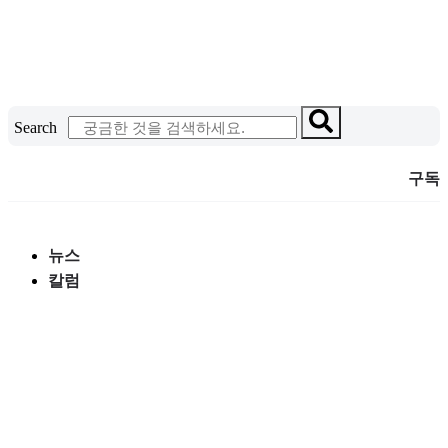
콘
텐
츠
로
건
Search
너
뛰
구독
기
뉴스
칼럼