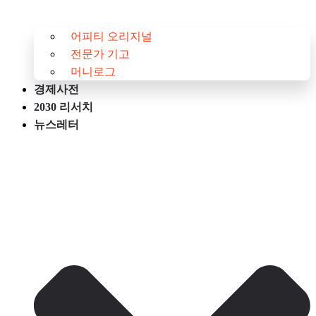
어피티 오리지널
전문가 기고
머니로그
경제사전
2030 리서치
뉴스레터