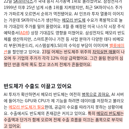
22일
SK하이닉스
가 국내 증시 시가총액 1위로 올라섰어요. 삼성전자가
1999년 이후 25년 넘게 시총 1위를 지켜왔지만, 최근 SK하이닉스 주가
가 가파르게 오르면서 순위가 역전됐어요. AI 인프라 투자 열풍이 이어지
는 가운데 SK하이닉스가 생산하는
메모리 반도체
수요가 폭발적으로 늘
자 기대감이 주가를 밀어 올렸어요. 8월 중 예정된 미국 나스닥 시장 주식
예탁증서(
ADR
) 상장 기대감도 영향을 미쳤어요. 삼성전자도 메모리 반도
체를 생산하지만, 스마트폰이나 가전 등 사업 분야가 다양한 데다 비메모
리 부문(파운드리, 시스템설계(LSI))의 수익성 부담이 이어지며
밸류에이
션
을 할인받고 있어요.
23일 어제는 반도체주 위주의
차익실현 매물
이 나
오며 두 기업의 주가가 각각 12% 이상 급락했어요. 그간 쏠림 현상이 심
했던 만큼 하락 폭도 컸고 코스피 전체가 흔들렸어요.
반도체가 수출도 이끌고 있어요
AI 투자가 확산하면서 메모리 반도체는 여전히
병목으로 꼽혀요.
AI 서버
에 들어가는 GPU와 CPU가 제 기능을 하려면 데이터를 저장하고 불러오
는
메모리 반도체가 필요
한데, 공급이 수요를 따라가지 못하는 상황이에
요. 수출에서도 반도체의 존재감은 커지고 있어요.
특히
메모리 반도체
는
수출액과 단가가 함께 오르며 전체 수출 흐름을 이끄는 품목으로 부각되
고 있어요.