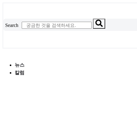
콘
텐
츠
Search
로
건
너
뛰
기
뉴스
칼럼