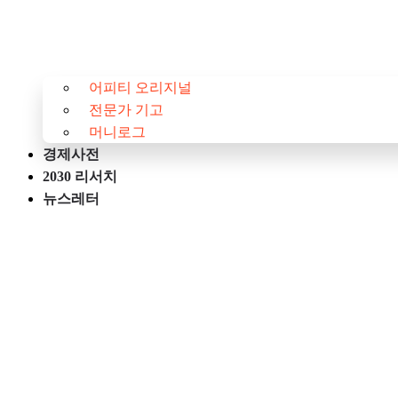
어피티 오리지널
전문가 기고
머니로그
경제사전
2030 리서치
뉴스레터