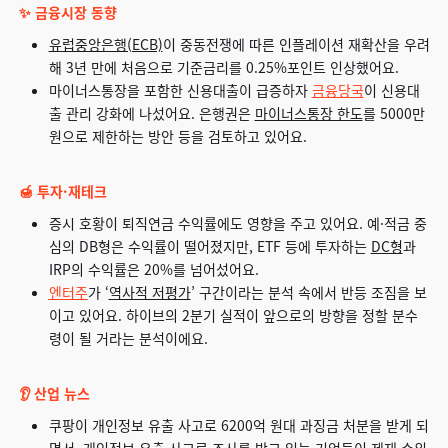
✨ 금융시장 동향
유럽중앙은행(ECB)
이 중동전쟁에 따른 인플레이션 재확산을 우려
해 3년 만에 처음으로 기준금리를 0.25%포인트 인상했어요.
마이너스통장을 포함한 신용대출이 급증하자
금융당국
이 신용대
출 관리 강화에 나섰어요. 은행권은
마이너스통장 한도
를 5000만
원으로 제한하는 방안 등을 검토하고 있어요.
🍯 투자·재테크
증시 호황이 퇴직연금 수익률에도 영향을 주고 있어요. 예·적금 중
심의 DB형은 수익률이 떨어졌지만, ETF 등에 투자하는
DC형
과
IRP의 수익률은 20%를 넘어섰어요.
엔터주
가 ‘
역사적 저평가
’ 구간이라는 분석 속에서 반등 조짐을 보
이고 있어요. 하이브의 2분기 실적이 앞으로의 방향을 정할 분수
령이 될 거라는 분석이에요.
👂 산업 뉴스
쿠팡이 개인정보 유출 사고로 6200억 원대 과징금 처분을 받게 되
면서,
개인정보 유출 사고
로 조사를 받고 있는 기업들이 제재 수위