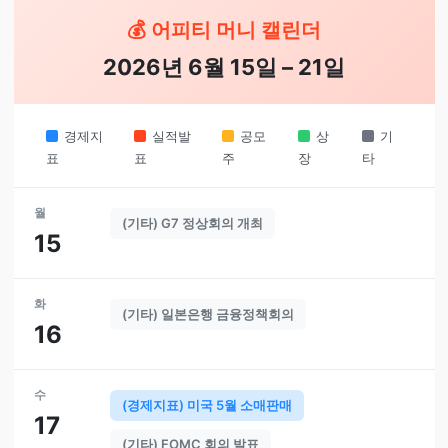
💰 어피티 머니 캘린더
2026년 6월 15일 – 21일
경제지
실적발
공모
상
기
표
표
주
장
타
월
(기타) G7 정상회의 개최
15
화
(기타) 일본은행 금융정책회의
16
수
(경제지표) 미국 5월 소매판매
17
(기타) FOMC 회의 발표