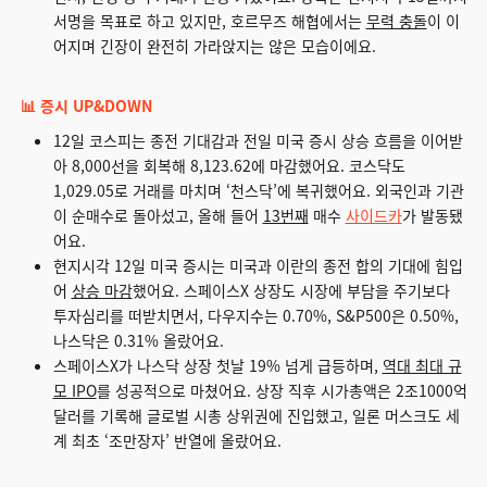
서명을 목표로 하고 있지만, 호르무즈 해협에서는
무력 충돌
이 이
어지며 긴장이 완전히 가라앉지는 않은 모습이에요.
📊 증시 UP&DOWN
12일 코스피는 종전 기대감과 전일 미국 증시 상승 흐름을 이어받
아 8,000선을 회복해 8,123.62에 마감했어요. 코스닥도
1,029.05로 거래를 마치며 ‘천스닥’에 복귀했어요. 외국인과 기관
이 순매수로 돌아섰고, 올해 들어
13번째
매수
사이드카
가 발동됐
어요.
현지시각 12일 미국 증시는 미국과 이란의 종전 합의 기대에 힘입
어
상승 마감
했어요. 스페이스X 상장도 시장에 부담을 주기보다
투자심리를 떠받치면서, 다우지수는 0.70%, S&P500은 0.50%,
나스닥은 0.31% 올랐어요.
스페이스X가 나스닥 상장 첫날 19% 넘게 급등하며,
역대 최대 규
모 IPO
를 성공적으로 마쳤어요. 상장 직후 시가총액은 2조1000억
달러를 기록해 글로벌 시총 상위권에 진입했고, 일론 머스크도 세
계 최초 ‘조만장자’ 반열에 올랐어요.