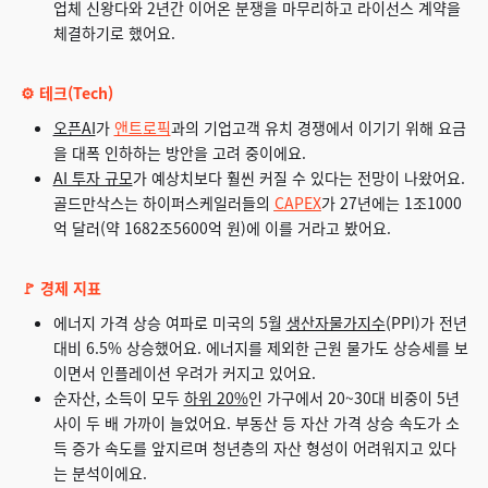
업체 신왕다와 2년간 이어온 분쟁을 마무리하고 라이선스 계약을
체결하기로 했어요.
⚙️ 테크(Tech)
오픈AI
가
앤트로픽
과의 기업고객 유치 경쟁에서 이기기 위해 요금
을 대폭 인하하는 방안을 고려 중이에요.
AI 투자 규모
가 예상치보다 훨씬 커질 수 있다는 전망이 나왔어요.
골드만삭스는 하이퍼스케일러들의
CAPEX
가 27년에는 1조1000
억 달러(약 1682조5600억 원)에 이를 거라고 봤어요.
🚩 경제 지표
에너지 가격 상승 여파로 미국의 5월
생산자물가지수
(PPI)가 전년
대비 6.5% 상승했어요. 에너지를 제외한 근원 물가도 상승세를 보
이면서 인플레이션 우려가 커지고 있어요.
순자산, 소득이 모두
하위 20%
인 가구에서 20~30대 비중이 5년
사이 두 배 가까이 늘었어요. 부동산 등 자산 가격 상승 속도가 소
득 증가 속도를 앞지르며 청년층의 자산 형성이 어려워지고 있다
는 분석이에요.