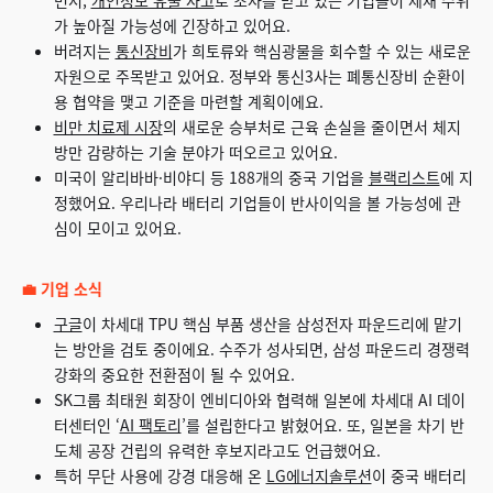
가 높아질 가능성에 긴장하고 있어요.
버려지는
통신장비
가 희토류와 핵심광물을 회수할 수 있는 새로운
자원으로 주목받고 있어요. 정부와 통신3사는 폐통신장비 순환이
용 협약을 맺고 기준을 마련할 계획이에요.
비만 치료제 시장
의 새로운 승부처로 근육 손실을 줄이면서 체지
방만 감량하는 기술 분야가 떠오르고 있어요.
미국이 알리바바·비야디 등 188개의 중국 기업을
블랙리스트
에 지
정했어요. 우리나라 배터리 기업들이 반사이익을 볼 가능성에 관
심이 모이고 있어요.
💼 기업 소식
구글
이 차세대 TPU 핵심 부품 생산을 삼성전자 파운드리에 맡기
는 방안을 검토 중이에요. 수주가 성사되면, 삼성 파운드리 경쟁력
강화의 중요한 전환점이 될 수 있어요.
SK그룹 최태원 회장이 엔비디아와 협력해 일본에 차세대 AI 데이
터센터인 ‘
AI 팩토리
’를 설립한다고 밝혔어요. 또, 일본을 차기 반
도체 공장 건립의 유력한 후보지라고도 언급했어요.
특허 무단 사용에 강경 대응해 온
LG에너지솔루션
이 중국 배터리