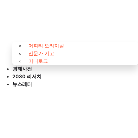
어피티 오리지널
전문가 기고
머니로그
경제사전
2030 리서치
뉴스레터