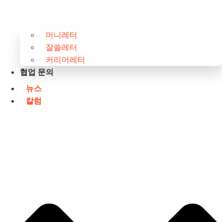
머니레터
잘쓸레터
커리어레터
협업 문의
뉴스
칼럼