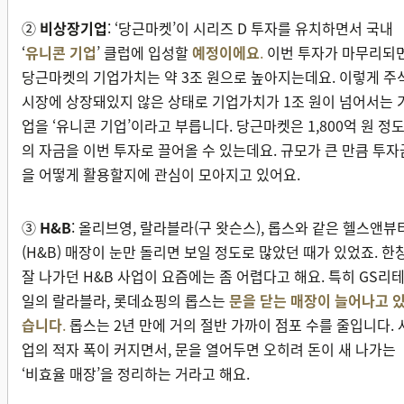
②
비상장기업
: ‘당근마켓’이 시리즈 D 투자를 유치하면서 국내
‘
유니콘 기업
’ 클럽에 입성할
예정이에요
.
이번 투자가 마무리되
당근마켓의 기업가치는 약 3조 원으로 높아지는데요. 이렇게 주
시장에 상장돼있지 않은 상태로 기업가치가 1조 원이 넘어서는 
업을 ‘유니콘 기업’이라고 부릅니다. 당근마켓은 1,800억 원 정
의 자금을 이번 투자로 끌어올 수 있는데요. 규모가 큰 만큼 투자
을 어떻게 활용할지에 관심이 모아지고 있어요.
③
H&B
: 올리브영, 랄라블라(구 왓슨스), 롭스와 같은 헬스앤뷰
(H&B) 매장이 눈만 돌리면 보일 정도로 많았던 때가 있었죠. 한
잘 나가던 H&B 사업이 요즘에는 좀 어렵다고 해요. 특히 GS리
일의 랄라블라, 롯데쇼핑의 롭스는
문을 닫는 매장이 늘어나고 
습니다
.
롭스는 2년 만에 거의 절반 가까이 점포 수를 줄입니다. 
업의 적자 폭이 커지면서, 문을 열어두면 오히려 돈이 새 나가는
‘비효율 매장’을 정리하는 거라고 해요.