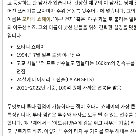
고 등장하는 한 남자가 있습니다. 건장한 체구의 이 남자는 땅에 
어진 쓰레기를 보자마자 주워 운동복 뒷주머니에 넣습니다. 그의
이름은
오타니 쇼헤이
. ‘야구 천재’ 혹은 ‘야구 괴물’로 불리는 일
의 야구선수죠. 그의 이름이 낯선 분들을 위해 간략한 설명을 덧
입니다.
오타니 쇼헤이
1994년 7월 일본 출생 야구선수
고교 시절부터 프로 선수들도 힘들다는 160km의 강속구를
던짐
24살에 메이저리그 진출(LA ANGELS)
2021~2022년 기준, 100억 원에 가까운 연봉을 받음
무엇보다 투타 겸업이 가능하다는 점이 오타니 쇼헤이의 가장 큰
특징입니다. 투타 겸업은 투수와 타자로 모두 뛸 수 있는 선수를 
합니다. 야구계에서는 ‘이도류(양손에 검을 쥐고 싸우는 기술)’라
고 부르기도 하죠. 이렇게 투수와 타자 두 가지를 모두 해내는 선