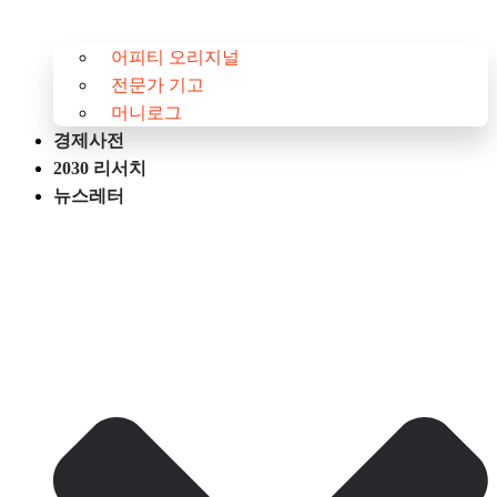
어피티 오리지널
전문가 기고
머니로그
경제사전
2030 리서치
뉴스레터