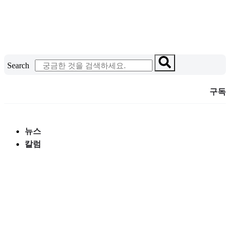
콘
텐
츠
로
건
Search
너
뛰
구독
기
뉴스
칼럼