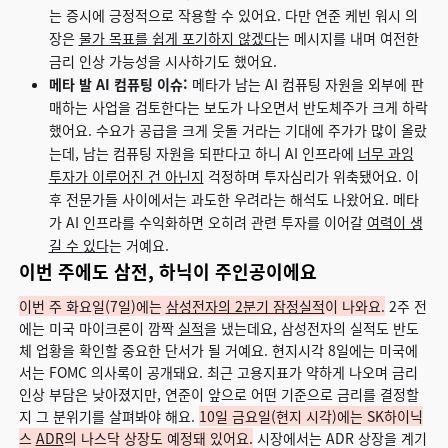
는 증시에 긍정적으로 작용할 수 있어요. 다만 연준 케빈 워시 의
장은
물가 목표를 쉽게 포기하지 않겠다
는 메시지를 내며 여전한
금리 인상 가능성을 시사하기도 했어요.
메타 발 AI 컴퓨팅 이슈:
메타가 남는 AI 컴퓨팅 자원을 외부에 판
매하는 사업을 검토한다는 보도가 나오면서 반도체주가 크게 하락
했어요. 수요가 공급을 크게 웃돌 거라는 기대에 주가가 많이 올랐
는데, 남는 컴퓨팅 자원을 되판다고 하니 AI 인프라에
너무 과잉
투자가 이루어진 건 아닌지
걱정하며 투자심리가 위축됐어요. 이
후 전문가들 사이에서는 과도한 우려라는 해석도 나왔어요. 메타
가 AI 인프라를 수익화하면 오히려 관련 투자를 이어갈
여력이 생
길 수 있다
는 거예요.
이번 주에도 삼전, 하닉이 주인공이에요
이번 주 화요일(7일)에는
삼성전자의 2분기 잠정실적
이 나와요.
2주 전
에는 미국 마이크론이 깜짝
실적
을 냈는데요, 삼성전자의 실적도 반도
체 업황을 확인할 중요한 단서가 될 거예요. 현지시각 8일에는 미국에
서는 FOMC 의사록이 공개돼요. 최근 고용지표가 약하게 나오며 금리
인상 부담은 낮아졌지만, 연준이 앞으로 어떤 기준으로 금리를 결정할
지 그 분위기를 살펴봐야 해요.
10일 금요일(현지 시각)에는 SK하이닉
스
ADR
의 나스닥 상장도 예정돼 있어요.
시장에서는 ADR 상장을 계기