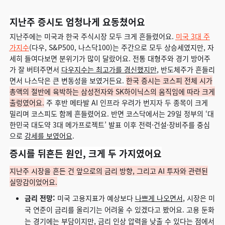
지난주 증시도 엄청나게 요동쳤어요
지난주에는 미국과 한국 주식시장 모두 크게 흔들렸어요.
미국 3대 주
가지수
(다우, S&P500, 나스닥100)는 주간으로 모두 상승세였지만, 자
세히 들여다보면 분위기가 많이 달랐어요. 전통 대형주와 경기 방어주
가 잘 버텨주면서
다우지수는 최고가를 경신했지만
, 반도체주가 흔들리
면서 나스닥은 큰 변동성을 보였거든요.
한국 증시는 코스피 전체 시가
총액의 절반에 육박하는 삼성전자와 SK하이닉스의 움직임에 따라 크게
출렁였어요.
주 후반 메타발 AI 인프라 우려가 번지자 두 종목이 크게
밀리며 코스피도 함께 흔들렸어요. 반면 코스닥에서는 29일 정부의 ‘대
한민국 대도약 3대 메가프로젝트’ 발표 이후 전력·건설·장비주를 중심
으로
강세를 보였어요
.
증시를 뒤흔든 원인, 크게 두 가지였어요
지난주 시장을 흔든 건 앞으로의 금리 방향, 그리고 AI 투자와 관련된
실망감이었어요.
금리 전망:
미국 고용지표가 예상보다
나쁘게 나오면서
, 시장은 미
국 연준이 금리를 올리기는 어려울 수 있겠다고 봤어요. 고용 둔화
는 경기에는 부담이지만, 금리 인상 압력을 낮출 수 있다는 점에서