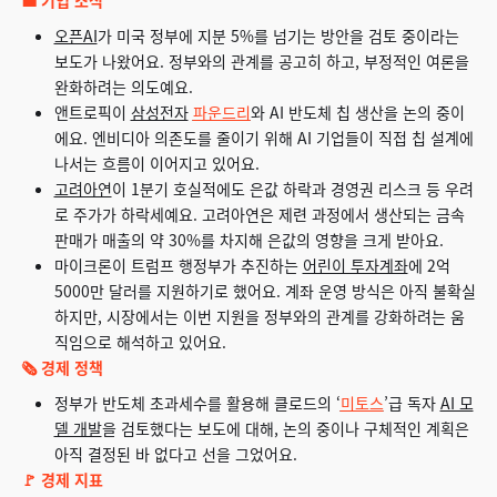
오픈AI
가 미국 정부에 지분 5%를 넘기는 방안을 검토 중이라는
보도가 나왔어요. 정부와의 관계를 공고히 하고, 부정적인 여론을
완화하려는 의도예요.
앤트로픽이
삼성전자
파운드리
와 AI 반도체 칩 생산을 논의 중이
에요. 엔비디아 의존도를 줄이기 위해 AI 기업들이 직접 칩 설계에
나서는 흐름이 이어지고 있어요.
고려아연
이 1분기 호실적에도 은값 하락과 경영권 리스크 등 우려
로 주가가 하락세예요. 고려아연은 제련 과정에서 생산되는 금속
판매가 매출의 약 30%를 차지해 은값의 영향을 크게 받아요.
마이크론이 트럼프 행정부가 추진하는
어린이 투자계좌
에 2억
5000만 달러를 지원하기로 했어요. 계좌 운영 방식은 아직 불확실
하지만, 시장에서는 이번 지원을 정부와의 관계를 강화하려는 움
직임으로 해석하고 있어요.
🗞️ 경제 정책
정부가 반도체 초과세수를 활용해 클로드의 ‘
미토스
’급 독자
AI 모
델 개발
을 검토했다는 보도에 대해, 논의 중이나 구체적인 계획은
아직 결정된 바 없다고 선을 그었어요.
🚩 경제 지표