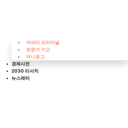
어피티 오리지널
전문가 기고
머니로그
경제사전
2030 리서치
뉴스레터