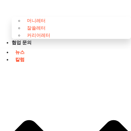
머니레터
잘쓸레터
커리어레터
협업 문의
뉴스
칼럼