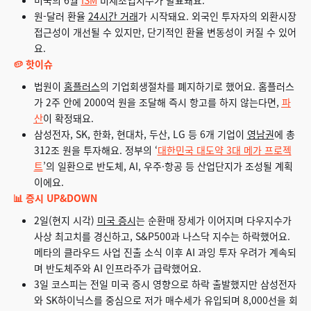
원-달러 환율
24시간 거래
가 시작돼요. 외국인 투자자의 외환시장
접근성이 개선될 수 있지만, 단기적인 환율 변동성이 커질 수 있어
요.
🥔 핫이슈
법원이
홈플러스
의 기업회생절차를 폐지하기로 했어요. 홈플러스
가 2주 안에 2000억 원을 조달해 즉시 항고를 하지 않는다면,
파
산
이 확정돼요.
삼성전자, SK, 한화, 현대차, 두산, LG 등 6개 기업이
영남권
에 총
312조 원을 투자해요. 정부의 ‘
대한민국 대도약 3대 메가 프로젝
트
’의 일환으로 반도체, AI, 우주·항공 등 산업단지가 조성될 계획
이에요.
📊 증시 UP&DOWN
2일(현지 시각)
미국 증시
는 순환매 장세가 이어지며 다우지수가
사상 최고치를 경신하고, S&P500과 나스닥 지수는 하락했어요.
메타의 클라우드 사업 진출 소식 이후 AI 과잉 투자 우려가 계속되
며 반도체주와 AI 인프라주가 급락했어요.
3일 코스피는 전일 미국 증시 영향으로 하락 출발했지만 삼성전자
와 SK하이닉스를 중심으로 저가 매수세가 유입되며 8,000선을 회