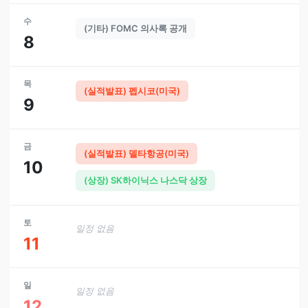
수
(기타) FOMC 의사록 공개
8
목
(실적발표) 펩시코(미국)
9
금
(실적발표) 델타항공(미국)
10
(상장) SK하이닉스 나스닥 상장
토
일정 없음
11
일
일정 없음
12