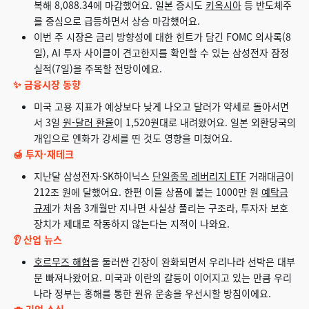
복해 8,088.34에 마감했어요. 일본 증시도
키옥시아
등 반도체주
를 중심으로 급등하면서 상승 마감했어요.
이번 주 시장은 금리 방향성에 대한 힌트가 담긴 FOMC 의사록(8
일), AI 투자 사이클이 견고한지를 확인할 수 있는 삼성전자 잠정
실적(7일)을 주목할 전망이에요.
✨ 금융시장 동향
미국 고용 지표가 예상보다 낮게 나오고 달러가 약세로 돌아서면
서 3일
원-달러 환율
이 1,520원대로 내려왔어요. 일본 외환당국의
개입으로 엔화가 강세를 띤 것도 영향을 미쳤어요.
🍯 투자·재테크
지난달 삼성전자·SK하이닉스
단일종목 레버리지 ETF
거래대금이
212조 원에 달했어요. 한편 이들 상품에 붙는 1000만 원
예탁금
규제
가 처음 3개월만 지나면 사실상 풀리는 구조라, 투자자 보호
장치가 제대로 작동하지 않는다는 지적이 나와요.
👂 산업 뉴스
호르무즈 해협
을 둘러싼 긴장이 완화되면서 우리나라 선박은 대부
분 빠져나왔어요. 미국과 이란의 갈등이 이어지고 있는 만큼 우리
나라 정부는 홍해를 통한 원유 운송을 우선시할 방침이에요.
💼 기업 소식