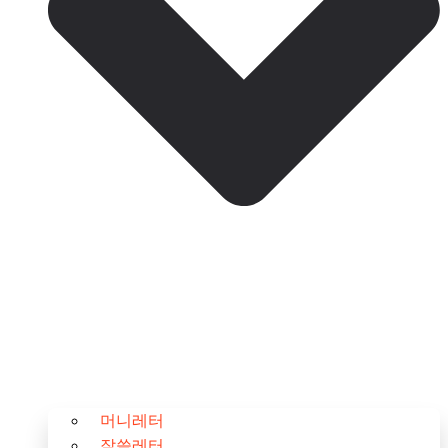
머니레터
잘쓸레터