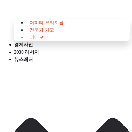
어피티 오리지널
전문가 기고
머니로그
경제사전
2030 리서치
뉴스레터