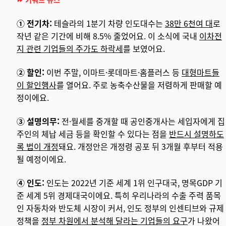
① 전기차:
테슬라의 1분기 차량 인도대수는
38만 6천여 대
로
작년 같은 기간에 비해 8.5% 줄었어요. 이 소식에 국내
이차전
지 관련 기업들의 주가도 하락세
를 보였어요.
② 할인:
이번 주말, 이마트·롯데마트·홈플러스 등
대형마트들
이 할인행사
를 열어요. 주로 농축수산물을 저렴하게 판매할 예
정이에요.
③ 설명의무:
전·월세를 중개할 때 공인중개사는 세입자에게 집
주인의 체납 세금 등을 확인할 수 있다는 점을
반드시 설명하도
록 법이 개정
돼요. 개정안은 개정령 공포 뒤 3개월 후부터 적용
될 예정이에요.
④ 인도:
인도는 2022년 기준 세계 1위 인구대국, 명목GDP 기
준 세계 5위 경제대국이에요. 특히 우리나라의 수출 주력 품목
인 자동차와 반도체 시장이 커서, 인도 정부의 인센티브와 규제
정책을
정부 차원에서 분석해 달라는 기업들의 요구
가 나왔어