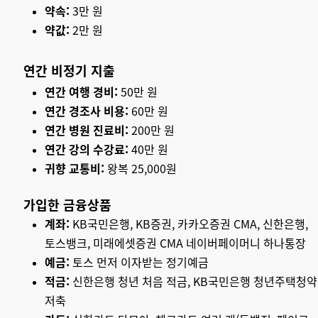
약속:
3만 원
약값:
2만 원
연간 비정기 지출
연간 여행 경비:
50만 원
연간 경조사 비용:
60만 원
연간 병원 진료비:
200만 원
연간 강의 수강료:
40만 원
귀향 교통비:
왕복 25,000원
가입한 금융상품
계좌:
KB국민은행, KB증권, 카카오증권 CMA, 신한은행,
토스뱅크, 미래에셋증권 CMA 네이버페이머니 하나통장
예금:
토스 먼저 이자받는 정기예금
적금:
신한은행 청년 처음 적금, KB국민은행 청년주택청약
저축