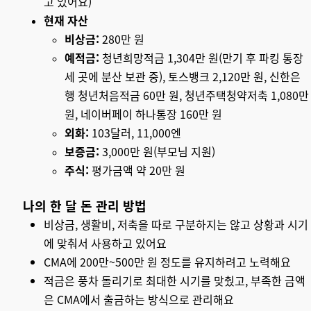
고 있어요)
현재 자산
비상금:
280만 원
예적금:
청년희망적금 1,304만 원(만기 후 파킹 통장
세 곳에 분산 보관 중),
토스뱅크 2,120만 원, 신한은
행 청년처음적금 60만 원, 청년주택청약저축 1,080만
원, 네이버페이 하나통장 160만 원
외화:
103달러, 11,000엔
보증금:
3,000만 원(부모님 지원)
주식:
평가금액 약 20만 원
나의 한 달 돈 관리 방법
비상금, 생활비, 저축을 따로 구분하지는 않고 상황과 시기
에 맞춰서 사용하고 있어요
CMA에
200만~500만 원
정도를 유지하려고 노력해요
적금은 풍차 돌리기로 최대한 시기를 맞췄고, 부족한 금액
은 CMA에서 출금하는 방식으로 관리해요