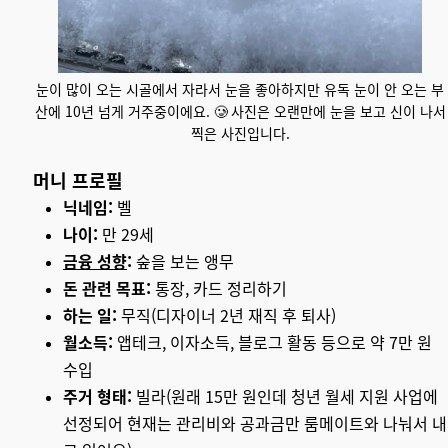
눈이 많이 오는 시골에서 자라서 눈을 좋아하지만 유독 눈이 안 오는 부
산에 10년 넘게 거주중이에요. 🥲 사진은 오랜만에 눈을 보고 신이 나서
찍은 사진입니다.
머니 프로필
닉네임:
벨
나이:
만 29세
금융 성향
:
숲을 보는 앵무
돈 관련 목표:
통장, 카드 정리하기
하는 일:
무직(디자이너 2년 재직 후 퇴사)
월소득:
앱테크, 이자소득, 블로그 활동 등으로 약 7만 원
수입
주거 형태:
빌라(원래 15만 원인데 청년 월세 지원 사업에
선정되어 현재는 관리비와 공과금만 룸메이트와 나눠서 내