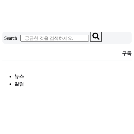
콘
텐
츠
로
건
Search
너
뛰
구독
기
뉴스
칼럼