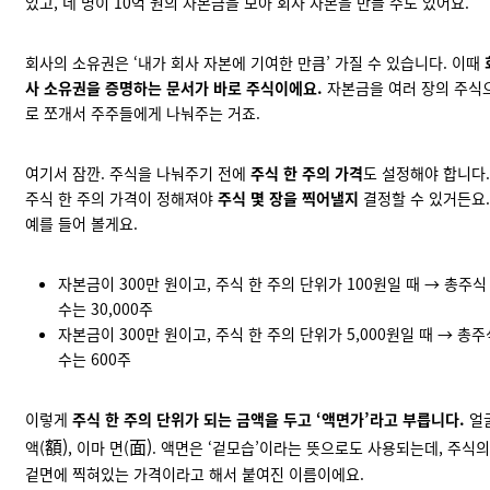
있고, 네 명이 10억 원의 자본금을 모아 회사 자본을 만들 수도 있어요.
회사의 소유권은 ‘내가 회사 자본에 기여한 만큼’ 가질 수 있습니다. 이때
사 소유권을 증명하는 문서가 바로 주식이에요.
자본금을 여러 장의 주식
로 쪼개서 주주들에게 나눠주는 거죠.
여기서 잠깐. 주식을 나눠주기 전에
주식 한 주의 가격
도 설정해야 합니다.
주식 한 주의 가격이 정해져야
주식 몇 장을 찍어낼지
결정할 수 있거든요.
예를 들어 볼게요.
자본금이 300만 원이고, 주식 한 주의 단위가 100원일 때 → 총주식
수는 30,000주
자본금이 300만 원이고, 주식 한 주의 단위가 5,000원일 때 → 총주
수는 600주
이렇게
주식 한 주의 단위가 되는 금액을 두고 ‘액면가’라고 부릅니다.
얼
額)
面)
액(
, 이마 면(
. 액면은 ‘겉모습’이라는 뜻으로도 사용되는데, 주식의
겉면에 찍혀있는 가격이라고 해서 붙여진 이름이에요.