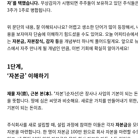
자’를 택했습니다.
무상감자가 시행되면 주주들이 보유하고 있던 주식들
3주가 1주로 병합됩니다.
위 문단의 내용, 잘 이해되시나요? 어렵고 생소한 단어가 많이 등장해서, 
용을 보자마자 단숨에 이해하기 힘드셨을 수도 있어요. 오늘 어피티슈에
는
자본금, 자본잠식, 감자 등
을 개념부터 하나씩 풀어드릴게요. 앞으로 
스에서 자주 만나게 될 개념인 만큼, 이번 기회에 확실히 알아가세요!
1단계,
‘자본금’ 이해하기
재물 자(資), 근본 본(本). ‘
자본’(순자산)은 장사나 사업의 기본이 되는 돈
을 뜻합니다. 땅에 심은 씨앗과 비슷해요. 새로운 가치를 만들어내기 위한,
기본이 되는 돈이죠.
주식회사를 새로 설립할 때, 설립 과정에 참여한 이들은 각자
자본금
을 모
자본을 마련합니다. 한 명이 자본금 100만 원으로 회사 자본을 마련할 수