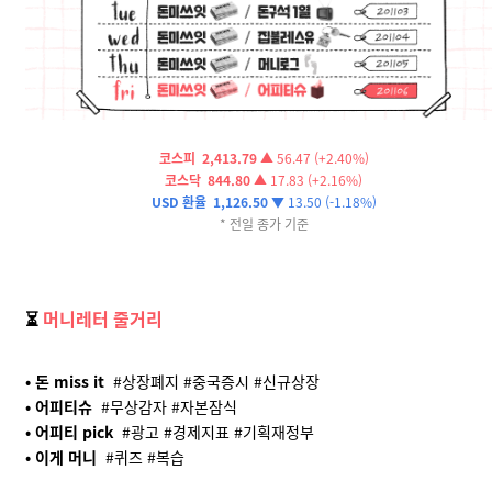
코스
피
2,413.79
▲ 56.47 (+2.40%)
코스닥
844.80
▲ 17.83 (+2.16%)
USD 환율
1,126.50
▼ 13.50 (-1.18%)
* 전일 종가 기준
⏳
머니레터 줄거리
• 돈 miss it
#상장폐지 #중국증시 #신규상장
• 어피티슈
#무상감자 #자본잠식
• 어피티 pick
#광고 #경제지표 #기획재정부
• 이게 머니
#퀴즈 #복습