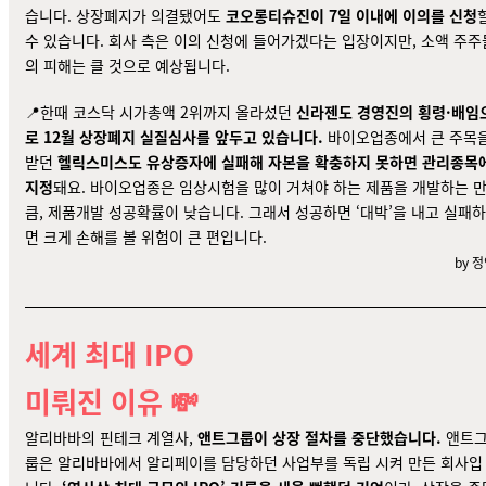
습니다. 상장폐지가 의결됐어도
코오롱티슈진이 7일 이내에 이의를 신청
수 있습니다. 회사 측은 이의 신청에 들어가겠다는
입장이지만, 소액 주주
의 피해는 클 것으로 예상됩니다.
📍한때 코스닥
시가총액 2위
까지 올라섰던
신라젠도 경영진의 횡령·배임
로 12월 상장폐지 실질심사를 앞두고 있습니다.
바이오업종에서 큰 주목
받던
헬릭스미스도
유상증자
에 실패해 자본을 확충하지 못하면
관리종목
지정
돼요. 바이오업종은 임상시험을 많이 거쳐야 하는 제품을 개발하는 
큼, 제품개발 성공확률이 낮습니다. 그래서 성공하면 ‘대박’을 내고 실패하
면 크게 손해를 볼 위험이 큰 편입니다.
by 
세계 최대 IPO
미뤄진 이유 💸
알리바바의 핀테크 계열사,
앤트그룹이 상장 절차를 중단했습니다.
앤트
룹은 알리바바에서 알리페이를 담당하던 사업부를 독립 시켜 만든 회사입