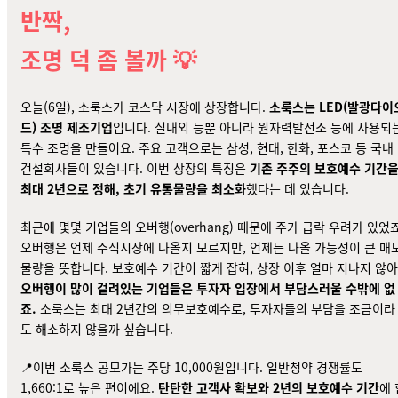
반짝,
조명 덕 좀 볼까 💡
오늘(6일), 소룩스가 코스닥 시장에
상장합니다
.
소룩스는 LED(발광다이
드) 조명 제조기업
입니다. 실내외 등뿐 아니라 원자력발전소 등에 사용되
특수 조명을 만들어요. 주요 고객으로는 삼성, 현대, 한화, 포스코 등 국내
건설회사들이 있습니다. 이번 상장의 특징은
기존 주주의
보호예수 기간
최대 2년
으로 정해, 초기 유통물량을 최소화
했다는 데 있습니다.
최근에 몇몇 기업들의 오버행(overhang) 때문에 주가 급락 우려가 있었죠
오버행은 언제 주식시장에 나올지 모르지만, 언제든 나올 가능성이 큰 매
물량을 뜻합니다. 보호예수 기간이 짧게 잡혀, 상장 이후 얼마 지나지 않아
오버행이 많이 걸려있는 기업들은 투자자 입장에서 부담스러울 수밖에 없
죠.
소룩스는 최대 2년간의 의무보호예수로, 투자자들의 부담을 조금이라
도 해소하지 않을까 싶습니다.
📍이번 소룩스 공모가는 주당 10,000원입니다. 일반청약 경쟁률도
1,660:1로 높은 편이에요.
탄탄한 고객사 확보와 2년의 보호예수 기간
에 