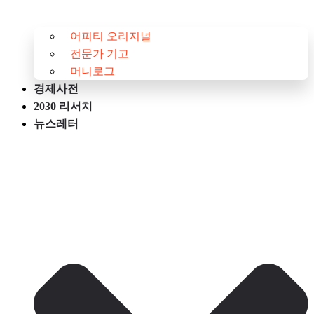
어피티 오리지널
전문가 기고
머니로그
경제사전
2030 리서치
뉴스레터