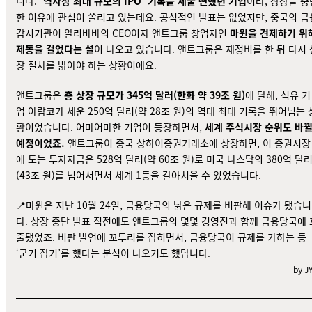
니다.
‘역사상 최대 규모의 IPO’ 기록을 세울 뻔했던 기업
이라, 상장을 중
한 이유에 관심이 쏠리고 있는데요. 공식적인 발표는 없었지만, 중국의 금
감시기관이 알리바바의 CEO이자 앤트그룹 창업자인
마윈을 견제하기 위
제동을 걸었다는 설
이 나오고 있습니다. 앤트그룹은 재정비를 한 뒤 다시 
장 절차를 밟아야 하는 상황이에요.
앤트그룹은
총 상장 규모가 345억 달러(한화 약 39조 원)
에 달해, 석유 기
업 아람코가 세운 250억 달러(약 28조 원)의 역대 최대 기록을 뛰어넘는 
황이었습니다. 어마어마한 기업이 등장하면서,
세계 주식시장 순위도 바
예정이었죠.
앤트그룹이 중국 상하이증권거래소에 상장하면, 이 증권시장
에 도는 투자자금은 528억 달러(약 60조 원)로 미국 나스닥의 380억 달
(43조 원)를 넘어서면서 세계 1등을 갈아치울 수
있었습니다
.
📍마윈은 지난 10월 24일, 금융당국의 낡은 규제를 비판해 이슈가 됐습니
다. 상장 중단 발표 직전에도 앤트그룹의 몇몇 경영진과 함께 금융당국에
출됐었죠
. 비판 발언에 꼬투리를 잡히면서, 금융당국이 규제를 가하는 등
‘
군기 잡기
’를 했다는 분석이 나오기도 했답니다.
by J