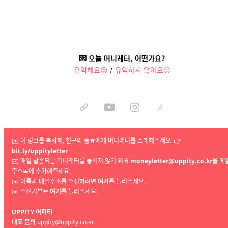
💌 오늘 머니레터, 어떤가요?
유익해요
😊
/
유익하지 않아요🙁
✉️ 이
링크를 복사해, 친구와 동료에게 머니레터를 소개해주세요. 👉
bit.ly/uppityletter
✉️
매일 발송되는 머니레터를 놓치지 않기 위해
moneyletter@uppity.co.kr
을 메
주소록에 추가해주세요.
✉️
이름과 메일주소를 수정하려면
여기
를 눌러주세요.
✉️
수신거부
는
여기
를 눌러주세요.
UPPITY 어피티
대표 문의
uppity@uppity.co.kr