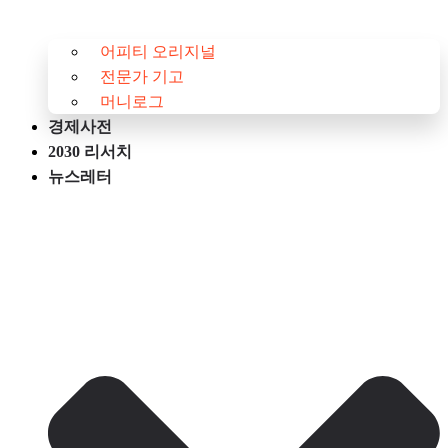
어피티 오리지널
전문가 기고
머니로그
경제사전
2030 리서치
뉴스레터