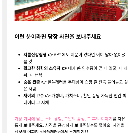
이런 분이라면 당장 사연을 보내주세요
지름신강림형 👉
카드에도 지문이 있다면 이미 닳아 없어졌
을 것
확고한 취향의 소유자 👉
내가 쓴 영수증이 곧 내 얼굴, 내 체
취, 내 행복
숨은 관종 👉
잘쓸레터를 무대삼아 쇼핑 썰 잔뜩 풀어놓고 싶
은 사람
재야의 고수 👉
가성비, 가치소비, 할인 꿀팁 가득한 인간 빅
데이터 그 자체
가장 기억에 남는 소비 경험, 그날의 감정, 그 후의 이야기
를 자유
롭게 보내주세요.
사진을 풍성하게 보내주실수록 좋아요.
사연을
선정해 어피티 <잘쓸레터>에서 소개할게요.