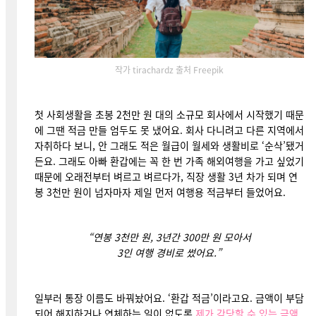
작가 tirachardz 출처 Freepik
첫 사회생활을 초봉 2천만 원 대의 소규모 회사에서 시작했기 때문
에 그땐 적금 만들 엄두도 못 냈어요. 회사 다니려고 다른 지역에서
자취하다 보니, 안 그래도 적은 월급이 월세와 생활비로 ‘순삭’됐거
든요. 그래도 아빠 환갑에는 꼭 한 번 가족 해외여행을 가고 싶었기
때문에 오래전부터 벼르고 벼르다가, 직장 생활 3년 차가 되며 연
봉 3천만 원이 넘자마자 제일 먼저 여행용 적금부터 들었어요.
“연봉 3천만 원, 3년간 300만 원 모아서
3인 여행 경비로 썼어요.
”
일부러 통장 이름도 바꿔놨어요. ‘환갑 적금’이라고요. 금액이 부담
되어 해지하거나 연체하는 일이 없도록
제가 감당할 수 있는 금액