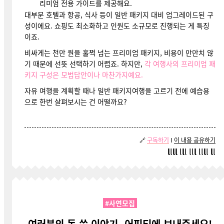
리미엄 전용 가이드를 제공해요.
대부분 호텔과 항공, 식사 등이 일반 패키지 대비 업그레이드된 구
성이에요. 쇼핑도 최소화하고 인원도 소규모로 진행되는 게 특징
이죠.
비싸게는 천만 원을 훌쩍 넘는 프리미엄 패키지, 비용이 만만치 않
기 때문에 선뜻 선택하기 어렵죠. 하지만,
각 여행사의 프리미엄 패
키지 구성은 모범답안이나 마찬가지예요.
자유 여행을 계획할 때나 일반 패키지여행을 고르기 전에 예습용
으로 한번 살펴보시는 건 어떨까요?
🔗
구독하기
I
이 내용 공유하기
l
l
ll
l
l
l ll
l
ll
l
l
l
l
#사연모집
여러분의 돈 쓴 이야기, 어피티에 보내주세요!