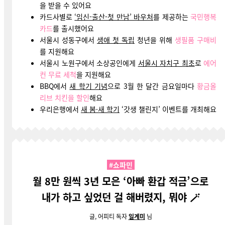
을 받을 수 있어요
카드사별로
‘임신-출산-첫 만남’ 바우처
를 제공하는
국민행복
카드
를 출시했어요
서울시 성동구에서
생애 첫 독립
청년을 위해
생필품 구매비
를 지원해요
서울시 노원구에서 소상공인에게
서울시 자치구 최초
로
에어
컨 무료 세척
을 지원해요
BBQ에서
새 학기 기념
으로 3월 한 달간 금요일마다
황금올
리브 치킨을 할인
해요
우리은행에서
새 봄·새 학기
‘갓생 챌린지’ 이벤트를 개최해요
#쇼파민
월 8만 원씩 3년 모은 ‘아빠 환갑 적금’으로
내가 하고 싶었던 걸 해버렸지, 뭐야 🪄
글, 어피티 독자
일계미
님