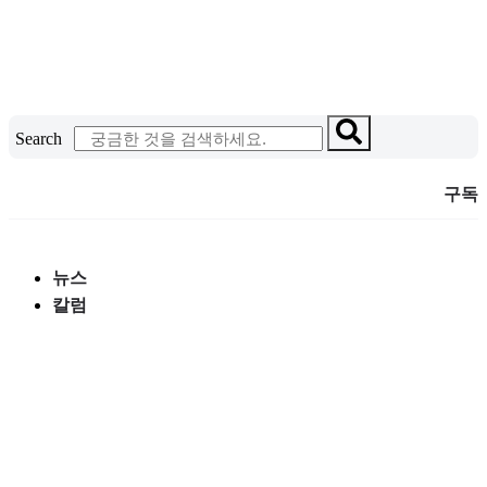
콘
텐
츠
로
건
Search
너
뛰
구독
기
뉴스
칼럼