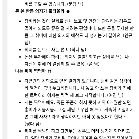
비를 구할 수 있습니다. (문당 님)
돈 쓴 만큼 의지가 불타올라 🔥
장비라는 것이 실제로 신체 보호 및 안전에 관여하는 경우도
많아서 되도록 좋은 걸 사려는 편입니다. 또한 돈을 투자한 만
큼 그 취미에 대한 의지와 애착도 더 생기는 거 같아요. (인규
님)
의지를 돈으로 사는 편ㅎ (히니 님)
돈을 투자해야 하려는 의지도 뿜뿜! 최고급 장비를 쓰는 나
자신에 취해 더 열심히 할 수 있음! (쏠 님)
나는 취미 찍먹파 🍴
다년간의 경험으로 얻은 결과가 있습니다. 냄비 같은 성격이
라 열정이 금방 누그러집니다.. 사 놓고 안 쓰는 장비가 집에
한 트럭이라 이제는 찍먹 해 보고 시작합니다. (여진 님)
저는 찍먹파에요. 뭐든 꾸준히 하지 못하고 약 6개월만 되면
흥미가 시들시들.. 그걸 깨닫고 우선 해 보고 계속하고 싶어지
면 그때 사자!! 라고 생각하지만 아직 못 찾았다고 한다….
(쩡다 님)
취미를 찍먹만 하고 그만두는 경우도 더러 생기게 되더라고
요. 일단 장비가 구비된 곳이나 대여할 수 있는지를 찾아보고