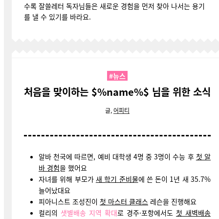
수록 잘쓸레터 독자님들은 새로운 경험을 먼저 찾아 나서는 용기
를 낼 수 있기를 바라요.
#뉴스
처음을 맞이하는 $%name%$ 님을 위한 소식
글,
어피티
알바 천국에 따르면, 예비 대학생 4명 중 3명이 수능 후
첫 알
바 경험
을 했어요
자녀를 위해 부모가
새 학기 준비물
에 쓴 돈이 1년 새 35.7%
늘어났대요
피아니스트 조성진이
첫 마스터 클래스
레슨을 진행해요
컬리의
샛별배송 지역 확대
로 경주·포항에서도
첫 새벽배송