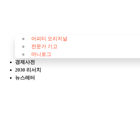
어피티 오리지널
전문가 기고
머니로그
경제사전
2030 리서치
뉴스레터