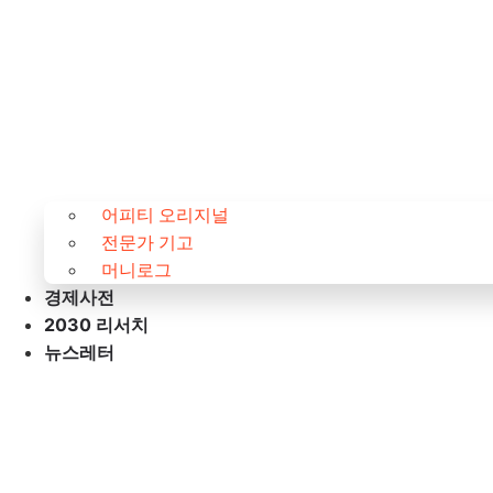
어피티 오리지널
전문가 기고
머니로그
경제사전
2030 리서치
뉴스레터