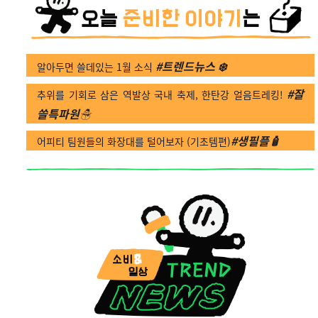
#트렌드뉴스 ❄️
알아두면 쓸데있는 1월 소식
#잘
추위를 기회로 삼은 역발상 국내 축제, 한탄강 얼음트레킹!
쓸특파원☃️
#생필플🧴
어피티 팀원들의 화장대를 털어보자 (기초템편)