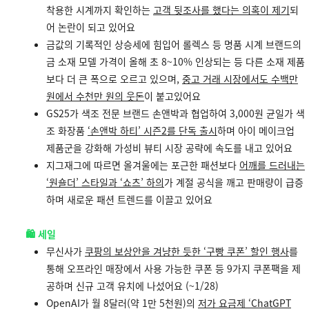
착용한 시계까지 확인하는
고객 뒷조사를 했다는 의혹이 제기
되
어 논란이 되고 있어요
금값의 기록적인 상승세에 힘입어 롤렉스 등 명품 시계 브랜드의
금 소재 모델 가격이 올해 초 8~10% 인상되는 등 다른 소재 제품
보다 더 큰 폭으로 오르고 있으며,
중고 거래 시장에서도 수백만
원에서 수천만 원의 웃돈
이 붙고있어요
GS25가 색조 전문 브랜드 손앤박과 협업하여 3,000원 균일가 색
조 화장품
‘손앤박 하티’ 시즌2를 단독 출시
하며 아이 메이크업
제품군을 강화해 가성비 뷰티 시장 공략에 속도를 내고 있어요
지그재그에 따르면 올겨울에는 포근한 패션보다
어깨를 드러내는
‘원숄더’ 스타일과 ‘쇼츠’ 하의
가 계절 공식을 깨고 판매량이 급증
하며 새로운 패션 트렌드를 이끌고 있어요
🛍️ 세일
무신사가
쿠팡의 보상안을 겨냥한 듯한 ‘구빵 쿠폰’ 할인 행사
를
통해 오프라인 매장에서 사용 가능한 쿠폰 등 9가지 쿠폰팩을 제
공하며 신규 고객 유치에 나섰어요 (~1/28)
OpenAI가 월 8달러(약 1만 5천원)의
저가 요금제 ‘ChatGPT