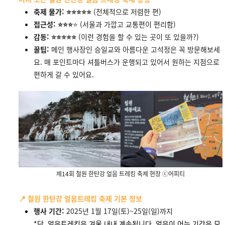
축제 물가: ⭐⭐⭐⭐⭐
(전체적으로 저렴한 편)
접근성: ⭐⭐⭐
⭐ (서울과 가깝고 교통편이 편리함)
감동: ⭐⭐⭐⭐⭐
(이런 경험을 할 수 있는 곳이 또 있을까?)
꿀팁:
메인 행사장인 승일교와 아름다운 고석정은 꼭 방문해보세
요. 매 포인트마다 셔틀버스가 운행되고 있어서 원하는 지점으로
편하게 갈 수 있어요.
제14회 철원 한탄강 얼음 트레킹 축제 현장 ⓒ어피티
📍 철원 한탄강 얼음트레킹 축제 기본 정보
행사 기간:
2025년 1월 17일(토)~25일(일)까지
*단, 얼음트레킹은 겨울 내내 계속됩니다. 얼음이 어는 기간은 모