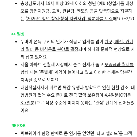
충청남도에서 19세 이상 39세 이하의 청년 (예비)창업가를 대상
으로 창업지원금, 교육, 컨설팅, 멘토링 등을 맞춤형으로 지원하
는
‘2026년 청년 창업·창직 지원사업’ 참여자를 모집
해요 (~2/2)
👀 일상
두바이 쫀득 쿠키의 인기가 식음료 업계를 넘어
완구, 패션, 카메
라 필터 등 비식음료 분야로 확장
되며 하나의 문화적 현상으로 자
리 잡고 있어요
서울 아파트 전월세 시장에서 순수 전세가 줄고
보증금과 월세를
함께
내는 ’준월세’ 계약
이 늘어나고 있고 이러한 추세는 당분간
지속될 것으로 보여요
대한적십자사에 따르면 독감 유행과 방학으로 인한 헌혈 감소, 대
형병원의 혈액 수요 증가로
전국 혈액 보유량이 4.4일분(O형은
3.7일분)
으로 적정 수준에 미치지 못하는 ‘관심’ 단계에 접어들었
어요
🍽️
F&B
써브웨이가
한정 판매로 큰 인기를 얻었던 ‘타코 샐러드
’를 고객