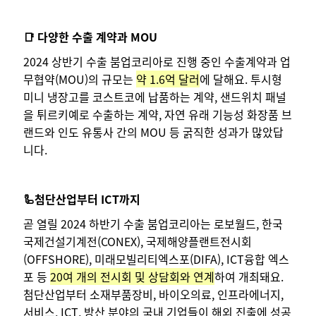
📑 다양한 수출 계약과 MOU
2024 상반기 수출 붐업코리아로 진행 중인 수출계약과 업
무협약(MOU)의 규모는
약 1.6억 달러
에 달해요. 투시형
미니 냉장고를 코스트코에 납품하는 계약, 샌드위치 패널
을 튀르키예로 수출하는 계약, 자연 유래 기능성 화장품 브
랜드와 인도 유통사 간의 MOU 등 굵직한 성과가 많았답
니다.
🦾첨단산업부터 ICT까지
곧 열릴 2024 하반기 수출 붐업코리아는 로보월드, 한국
국제건설기계전(CONEX), 국제해양플랜트전시회
(OFFSHORE), 미래모빌리티엑스포(DIFA), ICT융합 엑스
포 등
20여 개의 전시회 및 상담회와 연계
하여 개최돼요.
첨단산업부터 소재부품장비, 바이오의료, 인프라에너지,
서비스, ICT, 방산 분야의 국내 기업들이 해외 진출에 성공