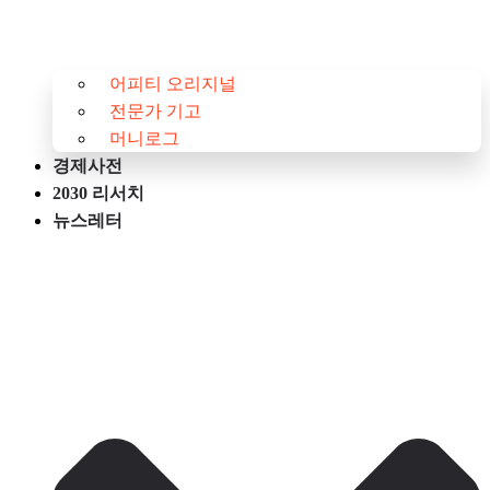
어피티 오리지널
전문가 기고
머니로그
경제사전
2030 리서치
뉴스레터