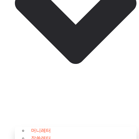
머니레터
잘쓸레터