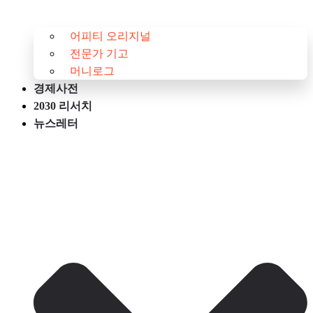
어피티 오리지널
전문가 기고
머니로그
경제사전
2030 리서치
뉴스레터