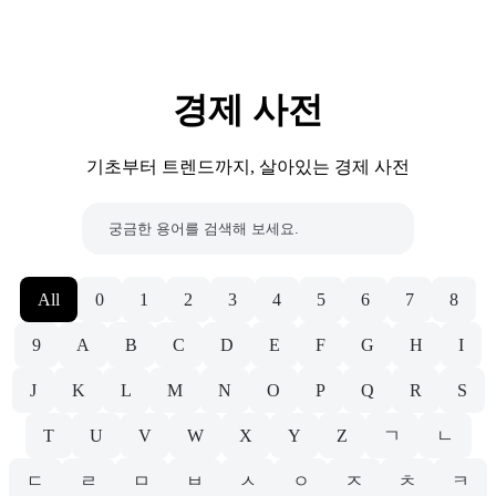
경제 사전
기초부터 트렌드까지, 살아있는 경제 사전
All
0
1
2
3
4
5
6
7
8
9
A
B
C
D
E
F
G
H
I
J
K
L
M
N
O
P
Q
R
S
T
U
V
W
X
Y
Z
ㄱ
ㄴ
ㄷ
ㄹ
ㅁ
ㅂ
ㅅ
ㅇ
ㅈ
ㅊ
ㅋ