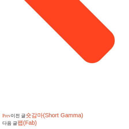
숏감마(Short Gamma)
Prev
이전 글
팹(Fab)
다음 글