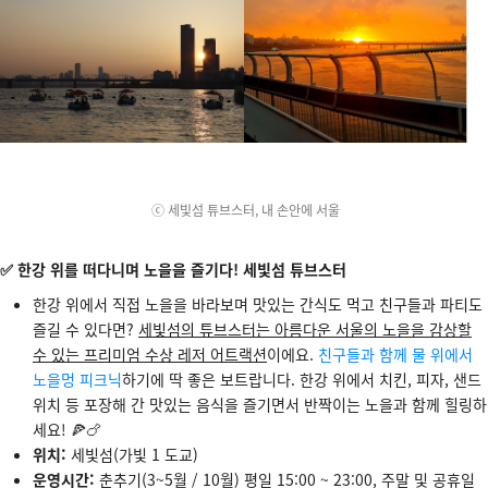
ⓒ 세빛섬 튜브스터, 내 손안에 서울
✅ 한강 위를 떠다니며 노을을 즐기다! 세빛섬 튜브스터
한강 위에서 직접 노을을 바라보며 맛있는 간식도 먹고 친구들과 파티도
즐길 수 있다면?
세빛섬의 튜브스터는 아름다운 서울의 노을을 감상할
수 있는 프리미엄 수상 레저 어트랙션
이에요.
친구들과 함께 물 위에서
노을멍 피크닉
하기에 딱 좋은 보트랍니다. 한강 위에서 치킨, 피자, 샌드
위치 등 포장해 간 맛있는 음식을 즐기면서 반짝이는 노을과 함께 힐링하
세요! 🍕🍗
위치:
세빛섬(가빛 1 도교)
운영시간:
춘추기(3~5월 / 10월) 평일 15:00 ~ 23:00, 주말 및 공휴일