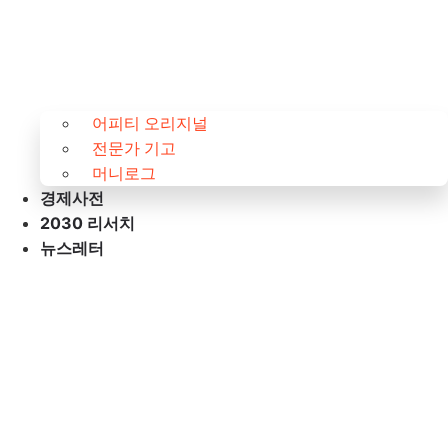
어피티 오리지널
전문가 기고
머니로그
경제사전
2030 리서치
뉴스레터