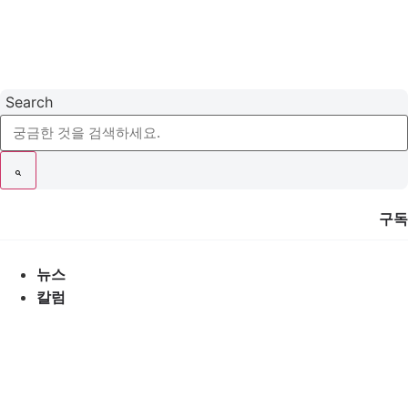
콘
텐
츠
로
건
Search
너
뛰
기
구독
뉴스
칼럼