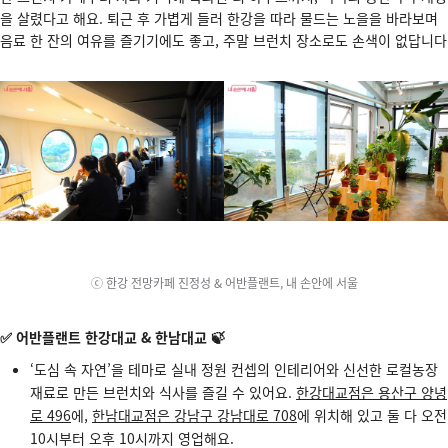
을 살렸다고 해요. 퇴근 후 가볍게 들러 한강을 따라 물드는 노을을 바라보며
음료 한 잔의 여유를 즐기기에도 좋고, 주말 브런치 장소로도 손색이 없답니다
ⓒ 한강 전망카페 진정성 & 어반플랜트, 내 손안에 서울
✅ 어반플랜트 한강대교 & 한남대교 🍃
‘도심 속 자연’을 테마로 실내 정원 컨셉의 인테리어와 신선한 로컬농장
재료로 만든 브런치와 식사를 즐길 수 있어요.
한강대교점은 용산구 양녕
로 496
에,
한남대교점은 강남구 강남대로 708
에 위치해 있고 둘 다 오전
10시부터 오후 10시까지 영업해요.