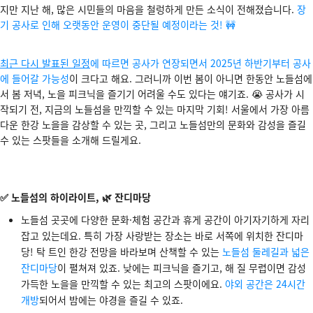
지만 지난 해, 많은 시민들의 마음을 철렁하게 만든 소식이 전해졌습니다.
장
기 공사로 인해 오랫동안 운영이 중단될 예정이라는 것! 🚧
최근 다시 발표된 일정
에 따르면 공사가 연장되면서 2025년 하반기부터 공사
에 들어갈 가능성
이 크다고 해요. 그러니까 이번 봄이 아니면 한동안 노들섬에
서 봄 저녁, 노을 피크닉을 즐기기 어려울 수도 있다는 얘기죠. 😭 공사가 시
작되기 전, 지금의 노들섬을 만끽할 수 있는 마지막 기회! 서울에서 가장 아름
다운 한강 노을을 감상할 수 있는 곳, 그리고 노들섬만의 문화와 감성을 즐길
수 있는 스팟들을 소개해 드릴게요.
✅
노들섬의 하이라이트,
🌿 잔디마당
노들섬 곳곳에 다양한 문화·체험 공간과 휴게 공간이 아기자기하게 자리
잡고 있는데요. 특히 가장 사랑받는 장소는 바로 서쪽에 위치한 잔디마
당! 탁 트인 한강 전망을 바라보며 산책할 수 있는
노들섬 둘레길과 넓은
잔디마당
이 펼쳐져 있죠. 낮에는 피크닉을 즐기고, 해 질 무렵이면 감성
가득한 노을을 만끽할 수 있는 최고의 스팟이에요.
야외 공간은 24시간
개방
되어서 밤에는 야경을 즐길 수 있죠.