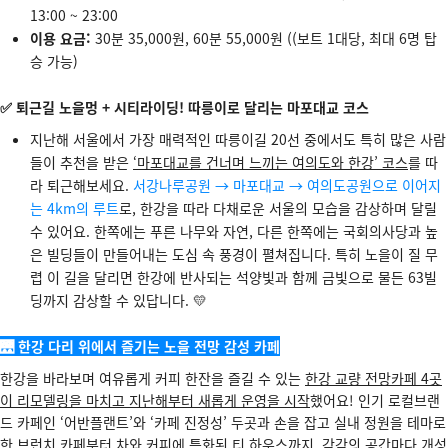
13:00 ~ 23:00
이용 요금:
30분 35,000원, 60분 55,000원 ((보트 1대당, 최대 6명 탑
승 가능)
✅ 퇴근길 노을멍 + 시티라이딩! 따릉이로 달리는 마포대교 코스
지난해 서울에서 가장 매력적인 따릉이길 20선 중에서도 특히 많은 사람
들이 추천을 받은
‘마포대교를 건너며 느끼는 여의도와 한강’ 코스
를 따
라 퇴근해보세요.
서강나루공원 → 마포대교 → 여의도공원으로 이어지
는 4km의 루트
로, 한강을 따라 다채로운 서울의 모습을 감상하며 달릴
수 있어요. 한쪽에는 푸른 나무와 자연, 다른 한쪽에는 국회의사당과 높
은 빌딩들이 만들어내는 도심 속 풍경이 펼쳐집니다. 특히 노을이 질 무
렵 이 길을 달리면 한강에 반사되는 석양빛과 함께 금빛으로 물든 63빌
딩까지 감상할 수 있답니다. 💛
🌉 한강 다리 위에서 즐기는 노을 전망 감성 카페
한강을 바라보며 여유롭게 커피 한잔을 즐길 수 있는
한강 교량 전망카페 4곳
이 리모델링을 마치고 지난해부터 새롭게 운영을 시작
했어요! 인기 로컬브랜
드 카페인 ‘어반플랜트’와 ‘카페 진정성’ 두곳과 손을 잡고 실내 정원을 테마로
한 브런치 카페부터 차와 커피에 특화된 티 하우스까지, 각각의 공간마다 개성