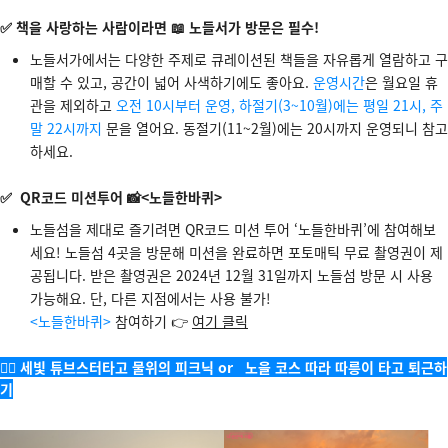
✅ 책을 사랑하는 사람이라면 📖 노들서가 방문은 필수!
노들서가에서는 다양한 주제로 큐레이션된 책들을 자유롭게 열람하고 구
매할 수 있고, 공간이 넓어 사색하기에도 좋아요.
운영시간
은 월요일 휴
관을 제외하고
오전 10시부터 운영, 하절기(3~10월)에는 평일 21시, 주
말 22시까지
문을 열어요. 동절기(11~2월)에는 20시까지 운영되니 참고
하세요.
✅ QR코드 미션투어 📸<노들한바퀴>
노들섬을 제대로 즐기려면 QR코드 미션 투어 ‘노들한바퀴’에 참여해보
세요! 노들섬 4곳을 방문해 미션을 완료하면 포토매틱 무료 촬영권이 제
공됩니다. 받은 촬영권은 2024년 12월 31일까지 노들섬 방문 시 사용
가능해요. 단, 다른 지점에서는 사용 불가!
<노들한바퀴>
참여하기 👉
여기 클릭
🚴‍♂️ 세빛 튜브스터타고 물위의 피크닉 or 노을 코스 따라 따릉이 타고 퇴근하
기