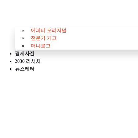
어피티 오리지널
전문가 기고
머니로그
경제사전
2030 리서치
뉴스레터