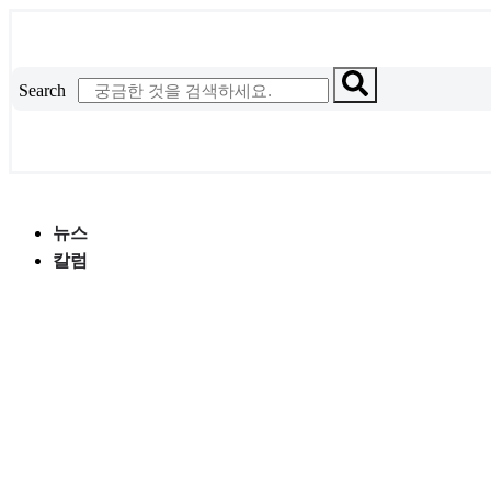
콘
텐
츠
Search
로
건
너
뛰
기
뉴스
칼럼