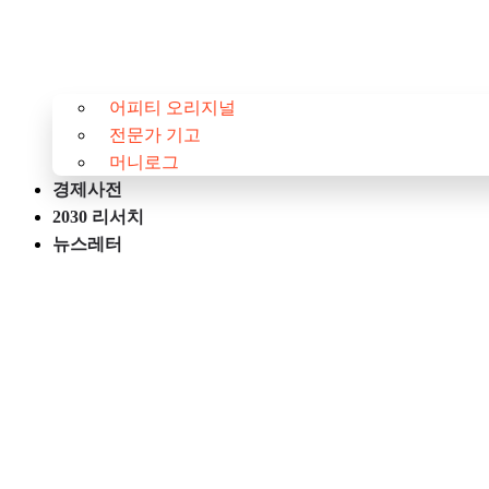
어피티 오리지널
전문가 기고
머니로그
경제사전
2030 리서치
뉴스레터