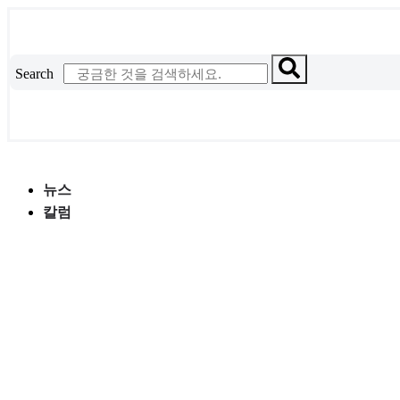
콘
텐
츠
Search
로
건
너
뛰
기
뉴스
칼럼