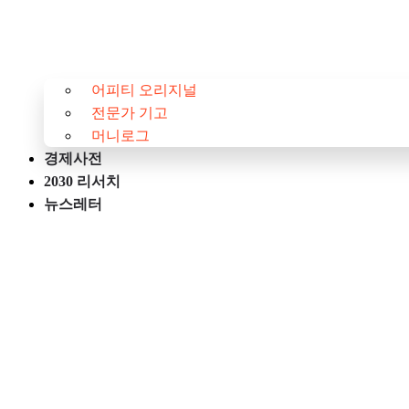
어피티 오리지널
전문가 기고
머니로그
경제사전
2030 리서치
뉴스레터