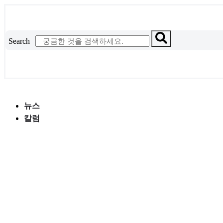
콘
텐
츠
Search
로
건
너
뛰
기
뉴스
칼럼