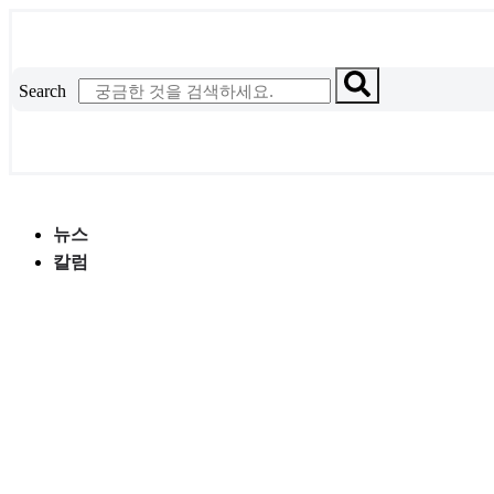
콘
텐
츠
Search
로
건
너
뛰
기
뉴스
칼럼