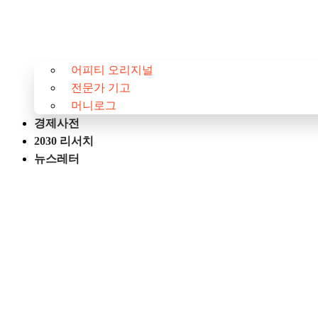
어피티 오리지널
전문가 기고
머니로그
경제사전
2030 리서치
뉴스레터