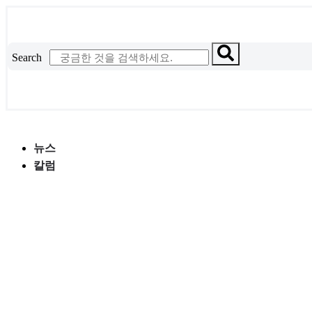
콘
텐
츠
Search
로
건
너
뛰
기
뉴스
칼럼