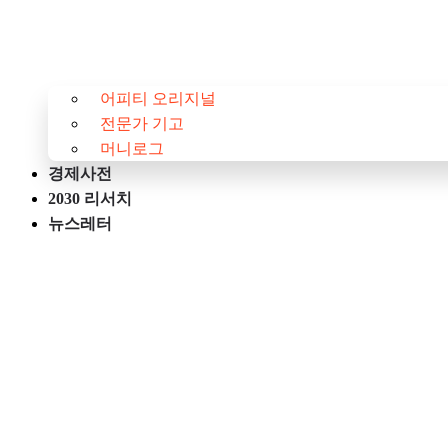
어피티 오리지널
전문가 기고
머니로그
경제사전
2030 리서치
뉴스레터