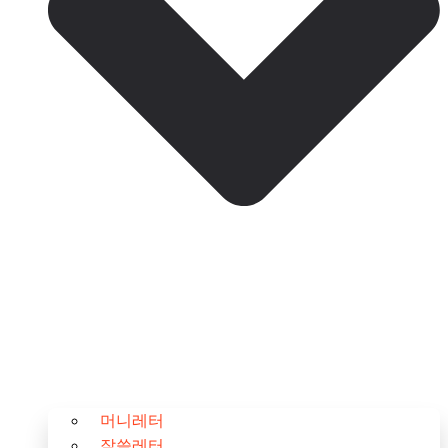
머니레터
잘쓸레터