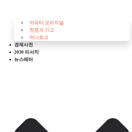
어피티 오리지널
전문가 기고
머니로그
경제사전
2030 리서치
뉴스레터