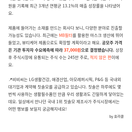
원을 기록해 최근 3개년 연평균 13.1%의 매출 성장률을 나타냈어
요.
제품에 들어가는 소재를 만드는 회사다 보니, 다양한 분야로 진출할
가능성도 있습니다. 최근에는
MB필터
를 활용한 마스크 생산에 뛰어
들었고, 뷰티케어 제품으로도 확장할 계획이라고 해요.
공모주 가격
은 기관 투자자 수요예측에 따라
37,000원
으로 결정됐습니다.
상장
후 주식시장에 유통되는 주식 수는 245만 주로,
적지 않은 편
이에
요.
📍비비씨는 LG생활건강, 애경산업, 아모레퍼시픽, P&G 등 국내외
대기업과 계약해 칫솔모를 공급하고 있습니다. 칫솔은 하루에도 몇
번씩 사용하는 생활필수품인 만큼 우리 생활과도 긴밀하게 닿아있는
데요. 일상에서 만나던 국내 1위 칫솔모 제조사가 주식시장에서는
어떤 행보를 보일지 궁금해지네요!
by 효라클