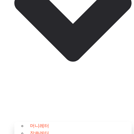
머니레터
잘쓸레터