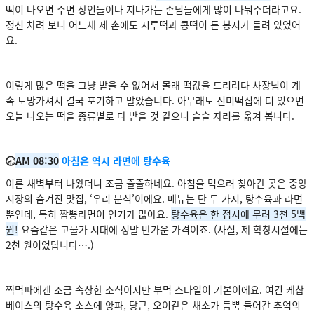
떡이 나오면 주변 상인들이나 지나가는 손님들에게 많이 나눠주더라고요.
정신 차려 보니 어느새 제 손에도 시루떡과 콩떡이 든 봉지가 들려 있었어
요.
이렇게 많은 떡을 그냥 받을 수 없어서 몰래 떡값을 드리려다 사장님이 계
속 도망가셔서 결국 포기하고 말았습니다. 아무래도 진미떡집에 더 있으면
오늘 나오는 떡을 종류별로 다 받을 것 같으니 슬슬 자리를 옮겨 봅니다.
🕣
AM 08:30
아침은 역시 라면에 탕수육
이른 새벽부터 나왔더니 조금 출출하네요. 아침을 먹으러 찾아간 곳은 중앙
시장의 숨겨진 맛집, ‘우리 분식’이에요. 메뉴는 단 두 가지, 탕수육과 라면
뿐인데, 특히 짬뽕라면이 인기가 많아요.
탕수육은 한 접시에 무려 3천 5백
원!
요즘같은 고물가 시대에 정말 반가운 가격이죠. (사실, 제 학창시절에는
2천 원이었답니다….)
찍먹파에겐 조금 속상한 소식이지만 부먹 스타일이 기본이에요. 여긴 케찹
베이스의 탕수육 소스에 양파, 당근, 오이같은 채소가 듬뿍 들어간 추억의