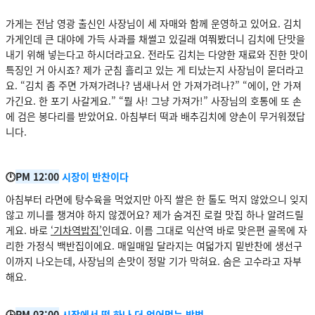
가게는 전남 영광 출신인 사장님이 세 자매와 함께 운영하고 있어요. 김치
가게인데 큰 대야에 가득 사과를 채썰고 있길래 여쭤봤더니 김치에 단맛을
내기 위해 넣는다고 하시더라고요. 전라도 김치는 다양한 재료와 진한 맛이
특징인 거 아시죠? 제가 군침 흘리고 있는 게 티났는지 사장님이 묻더라고
요. “김치 좀 주면 가져가려나? 냄새나서 안 가져가려나?” “에이, 안 가져
가긴요. 한 포기 사갈게요.” “뭘 사! 그냥 가져가!” 사장님의 호통에 또 손
에 검은 봉다리를 받았어요. 아침부터 떡과 배추김치에 양손이 무거워졌답
니다.
🕛
PM 12:00
시장이 반찬이다
아침부터 라면에 탕수육을 먹었지만 아직 쌀은 한 톨도 먹지 않았으니 잊지
않고 끼니를 챙겨야 하지 않겠어요? 제가 숨겨진 로컬 맛집 하나 알려드릴
게요. 바로
‘기차역밥집’
인데요. 이름 그대로 익산역 바로 맞은편 골목에 자
리한 가정식 백반집이에요. 매일매일 달라지는 여덟가지 밑반찬에 생선구
이까지 나오는데, 사장님의 손맛이 정말 기가 막혀요. 숨은 고수라고 자부
해요.
🕒
PM 03:00
시장에서 떡 하나 더 얻어먹는 방법