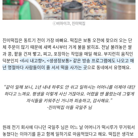
ⓒ비마이크, 진미떡집
진미떡집은 동트기 전이 가장 바빠요. 떡집은 보통 오전에 찾으러 오는 단
체 주문이 많기 때문에 새벽 4시부터 가게 불을 밝히죠. 전날 불려놓은 쌀
과 콩, 팥을 건져 빻고, 찌고, 포장하는 작업을 매일 해요. 부지런히 움직인
덕분인지
<6시 내고향>, <생생정보통> 같은 방송 프로그램에도 나오고 매
년 명절마다 사람들이이 줄 서서 떡을 사가는 곳
으로 동네에서 유명해요.
“같이 일해 보니, 1년 내내 하루도 안 쉬고 일하시는 어머니를 이제야 대단
하다고 느껴요. 평생을 이렇게 사신 거잖아요. 어렸을 땐 몰랐는데 그렇게
자식들을 키워주신 거니까 죄송하고, 감사해요.”
-진미떡집 아들 국일주 님
원래 전기 회사에 다니던 국일주 님은 어느 날 어머니가 떡시루가 무거워서
놓쳤다는 이야기를 듣고 함께 일하기로 마음먹었다고 해요. 떡집은 생각보