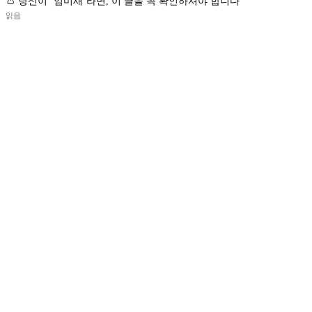
👛 당신이 ‘엄미새’라면, 이 글을 꼭 확인하셔야 합니다
읽음