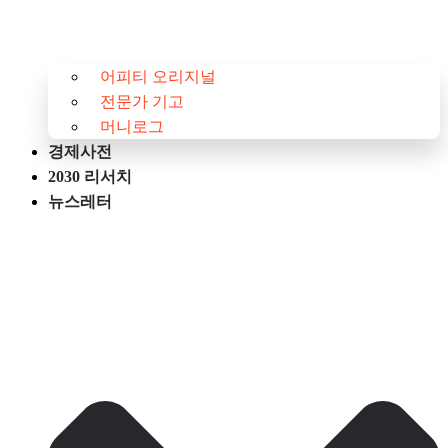
어피티 오리지널
전문가 기고
머니로그
경제사전
2030 리서치
뉴스레터