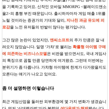
을 기록하고 있어요. 신작인 모바일 MMORPG <블레이드앤소
울2>의 흥행 부진 때문입니다. 출시하자마자 게임 매출 1위를
노릴 것이라는 증권가의 기대와 달리,
지나친 과금 유도에 피
로감
을 느낀 유저들의 반발이 많다는 평가입니다.
그간 많은 논란이 있었지만,
엔씨소프트
의 주가 만큼은 잘 내
려오지 않았습니다. 일명 ‘가챠’로 불리는
확률형 아이템 구매
에 의존하는 비즈니스모델
은 비판을 받으면서도, 국내 게임사
의 특징으로 꼽힐 만큼 당연하게 여겨왔죠. 그런데 이번에는
분위기가 좀 다릅니다. 가챠형 아이템에 한계가 다가왔을지도
모른다는 얘기가 나오고 있어요.
좀 더 설명하면 이렇습니다
최근 게임산업을 둘러싼 외부환경에 몇 가지 변화가 생겼습니
다. 먼저 ‘신데렐라법’이라 불렸던
셧다운제가 해제
됐습니다.