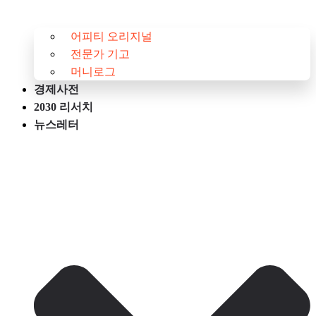
어피티 오리지널
전문가 기고
머니로그
경제사전
2030 리서치
뉴스레터