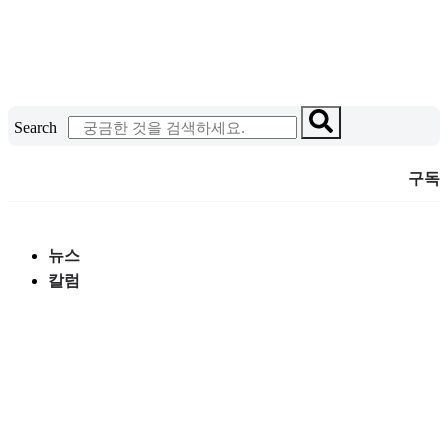
콘
텐
츠
로
건
Search
너
뛰
구독
기
뉴스
칼럼