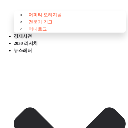
어피티 오리지널
전문가 기고
머니로그
경제사전
2030 리서치
뉴스레터