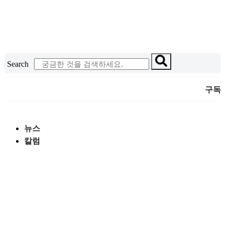
콘
텐
츠
로
건
Search
너
뛰
구독
기
뉴스
칼럼