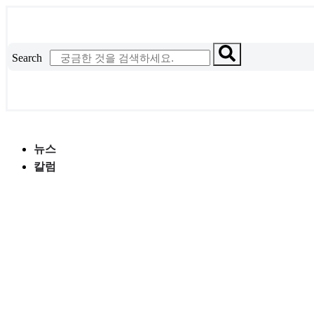
콘
텐
츠
Search
로
건
너
뛰
기
뉴스
칼럼