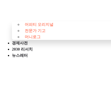
어피티 오리지널
전문가 기고
머니로그
경제사전
2030 리서치
뉴스레터