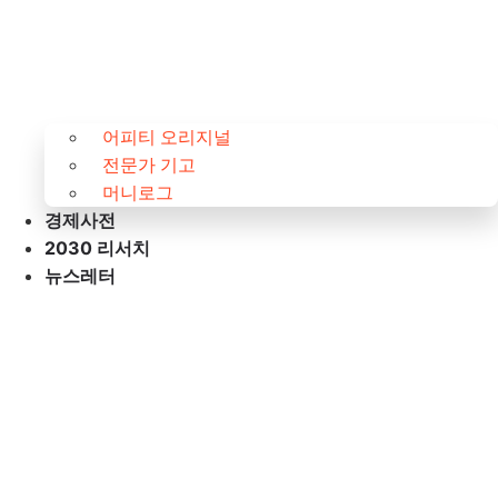
어피티 오리지널
전문가 기고
머니로그
경제사전
2030 리서치
뉴스레터