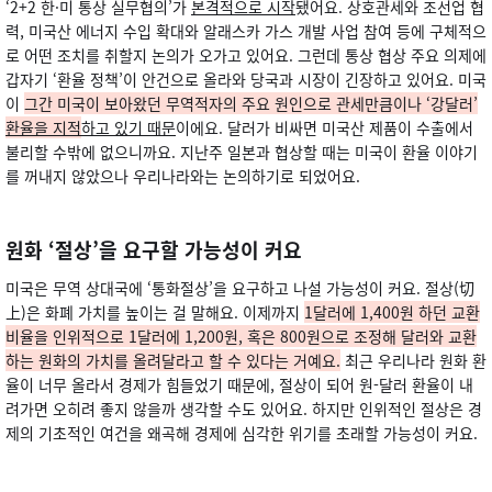
‘2+2 한·미 통상 실무협의’가
본격적으로 시작
됐어요. 상호관세와 조선업 협
력, 미국산 에너지 수입 확대와 알래스카 가스 개발 사업 참여 등에 구체적으
로 어떤 조치를 취할지 논의가 오가고 있어요. 그런데 통상 협상 주요 의제에
갑자기 ‘환율 정책’이 안건으로 올라와 당국과 시장이 긴장하고 있어요. 미국
이
그간 미국이 보아왔던 무역적자의 주요 원인으로 관세만큼이나 ‘강달러’
환율을 지적
하고 있기 때문
이에요. 달러가 비싸면 미국산 제품이 수출에서
불리할 수밖에 없으니까요. 지난주 일본과 협상할 때는 미국이 환율 이야기
를 꺼내지 않았으나 우리나라와는 논의하기로 되었어요.
원화 ‘절상’을 요구할 가능성이 커요
미국은 무역 상대국에 ‘통화절상’을 요구하고 나설 가능성이 커요. 절상(切
上)은 화폐 가치를 높이는 걸 말해요. 이제까지
1달러에 1,400원 하던 교환
비율을 인위적으로 1달러에 1,200원, 혹은 800원으로 조정해 달러와 교환
하는 원화의 가치를 올려달라고 할 수 있다는 거예요.
최근 우리나라 원화 환
율이 너무 올라서 경제가 힘들었기 때문에, 절상이 되어 원-달러 환율이 내
려가면 오히려 좋지 않을까 생각할 수도 있어요. 하지만 인위적인 절상은 경
제의 기초적인 여건을 왜곡해 경제에 심각한 위기를 초래할 가능성이 커요.