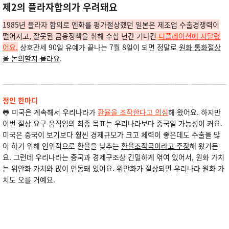
제2의 플라자합의가 우려돼요
1985년 플라자 합의로 엔화를 평가절상했던 일본은 제조업 수출경쟁력이
떨어지고, 잘못된 금융정책을 취해 수십 년간 기나긴
디플레이션에 시달렸
어요.
상호관세 90일 유예가 끝나는 7월 8일이 되면 정말로
원화 통화절상
을 논의할지 몰라요
.
정인 한마디
🐸 미국은 계속해서 우리나라가
환율을 조작한다고 의심
해 왔어요. 하지만
이번 절상 요구 움직임의 최종 목표는 우리나라보다 중국일 가능성이 커요.
미국은 중국이 보기보다 훨씬 경제규모가 크고 체력이 좋은데도 수출을 많
이 하기 위해 인위적으로 환율을 낮추는
환율조작국이라고 주장
해 왔거든
요. 그런데 우리나라는 중국과 경제구조상 긴밀하게 엮여 있어서, 원화 가치
는 위안화 가치와 많이 연동돼 있어요. 위안화가 절상되면 우리나라 원화 가
치도 오를 거예요.