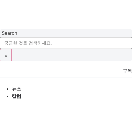
콘
텐
츠
로
건
Search
너
뛰
기
구독
뉴스
칼럼